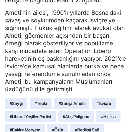
iletişime bağlı olduklarını vurguladı.
Ameti'nin ailesi, 1990'lı yıllarda Bosna'daki
savaş ve soykırımdan kaçarak İsviçre'ye
sığınmıştı. Hukuk eğitimi alarak avukat olan
Ameti, göçmenler açısından bir başarı
örneği olarak gösteriliyor ve popülizme
karşı mücadele eden Operation Libero
hareketinin eş başkanlığını yapıyor. 2021'de
İsviçre'de kamusal alanlarda burka ve peçe
yasağı referanduma sunulmadan önce
Ameti, bu kampanyaların Müslümanları
üzdüğünü dile getirmişti.
#Saygi
#Tepki
#Sanija Ameti
#İsviçre
#Liberal Yeşiller Partisi
#Atış Poligonu
#Hz. İsa
#Bakire Meryem
#Özür
#Radikal Sağ