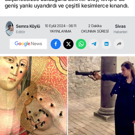
geniş yankı uyandırdı ve çeşitli kesimlerce kınandı.
Semra Köylü
Sivas
10 Eylül 2024 - 06:11
2 Dakika
YAYINLANMA
OKUNMA SÜRESİ
Editör
Haberleri