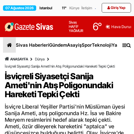
Giriş Yap
07 Ağustos 2026
11
°
Künye
İletişim
Sivas
6
°
HAFİF
Hava Durum
YAĞMUR
Sivas Haberleri
Gündem
Asayiş
Spor
Teknoloji
Yaşam
Gen
ANASAYFA
Dünya
İsviçreli Siyasetçi Sanija Ameti'nin Atış Poligonundaki Hareketi Tepki Çekti
İsviçreli Siyasetçi Sanija
Ameti'nin Atış Poligonundaki
Hareketi Tepki Çekti
İsviçre Liberal Yeşiller Partisi'nin Müslüman üyesi
Sanija Ameti, atış poligonunda Hz. İsa ve Bakire
Meryem resimlerini hedef alarak tepki çekti.
Ameti, özür dileyerek hareketini "aptalca" ve
düşüncesizce bulduğunu belirtti. Olay, İsviçre'de