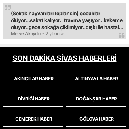
(Sokak hayvanları toplansin) çocuklar
ölüyor...sakat kalıyor.. travma yaşıyor...kekeme
oluyor..gece sokağa çikilmiyor..dışkı ile hastalık
Merve Akaydın - 2 yıl önce
saciyorlar.araba ve taksi olmadan eve
gldemiyoruz.artik bıktık.mama lobisinden para
alan tipler yüzünden bu vahşi hayvanlar
masum algısı yapılıyor.iki gün aç kalsa kendi
SON DAKİKA SİVAS HABERLERİ
cinsini bile öldüren bu kopekler derhal
toplanmalı.sokaklar yaşanılmaz
oldu.korkuyoruz.
AKINCILAR HABER
ALTINYAYLA HABER
DIVRIĞI HABER
DOĞANŞAR HABER
GEMEREK HABER
GÖLOVA HABER