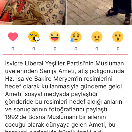
0
0
0
0
0
0
İsviçre Liberal Yeşiller Partisi'nin Müslüman
üyelerinden Sanija Ameti, atış poligonunda
Hz. İsa ve Bakire Meryem'in resimlerini
hedef olarak kullanmasıyla gündeme geldi.
Ameti, sosyal medyada paylaştığı
gönderide bu resimleri hedef aldığı anların
ve sonuçlarının fotoğraflarını paylaştı.
1992'de Bosna Müslümanı bir ailenin
çocuğu olarak dünyaya gelen Ameti, bu