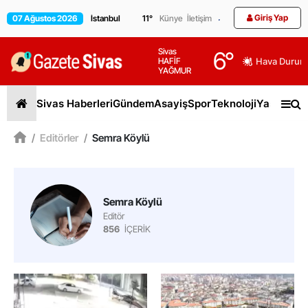
Giriş Yap
07 Ağustos 2026
11
°
Künye
İletişim
Sivas
6
°
HAFİF
Hava Durum
YAĞMUR
Sivas Haberleri
Gündem
Asayiş
Spor
Teknoloji
Yaşam
Gen
/
Editörler
/
Semra Köylü
Semra Köylü
Editör
856
İÇERİK