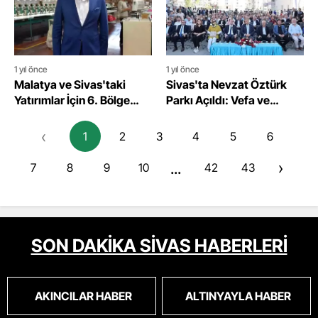
1 yıl önce
1 yıl önce
Malatya ve Sivas'taki
Sivas'ta Nevzat Öztürk
Yatırımlar İçin 6. Bölge
Parkı Açıldı: Vefa ve
Teşvikleri Süresi
Anlamlı Bir Hizmet
Uzatılmalı
‹
1
2
3
4
5
6
...
›
7
8
9
10
42
43
SON DAKİKA SİVAS HABERLERİ
AKINCILAR HABER
ALTINYAYLA HABER