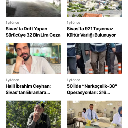
1 yıl önce
1 yıl önce
Sivas'ta Drift Yapan
Sivas'ta 921 Taşınmaz
Sürücüye 32 Bin Lira Ceza
Kültür Varlığı Bulunuyor
1 yıl önce
1 yıl önce
Halil İbrahim Ceyhan:
50 İlde “Narkoçelik-38”
Sivas'tan Ekranlara
Operasyonları: 316
Yükselen Başarı Hikayesi
Şüpheli Yakalandı