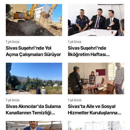
Yattı: 1 Yaralı
Bulundu
1 yıl önce
1 yıl önce
Sivas Suşehri'nde Yol
Sivas Suşehri'nde
Açma Çalışmaları Sürüyor
İlköğretim Haftası
Coşkuyla Kutlandı
1 yıl önce
1 yıl önce
Sivas Akıncılar'da Sulama
Sivas'ta Aile ve Sosyal
Kanallarının Temizliği
Hizmetler Kuruluşlarına
Yapıldı
Habersiz Denetim