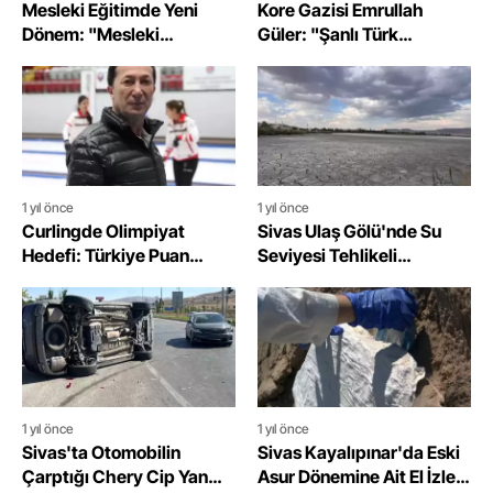
Mesleki Eğitimde Yeni
Kore Gazisi Emrullah
Dönem: "Mesleki
Güler: "Şanlı Türk
Ortaokullar" Açılıyor
Ordusunun Bir Eri
Olmaktan Gurur
Duyuyorum"
1 yıl önce
1 yıl önce
Curlingde Olimpiyat
Sivas Ulaş Gölü'nde Su
Hedefi: Türkiye Puan
Seviyesi Tehlikeli
Toplamaya Odaklandı
Seviyeye Düştü: Göl Nesli
Tükenmekte Olan Kuşları
Kaybediyor
1 yıl önce
1 yıl önce
Sivas'ta Otomobilin
Sivas Kayalıpınar'da Eski
Çarptığı Chery Cip Yan
Asur Dönemine Ait El İzleri