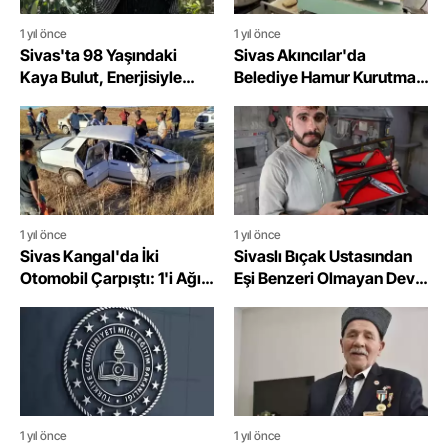
1 yıl önce
1 yıl önce
Sivas'ta 98 Yaşındaki
Sivas Akıncılar'da
Kaya Bulut, Enerjisiyle
Belediye Hamur Kurutma
Gençlere İlham Veriyor
Tesisi Hizmete Başladı
1 yıl önce
1 yıl önce
Sivas Kangal'da İki
Sivaslı Bıçak Ustasından
Otomobil Çarpıştı: 1'i Ağır
Eşi Benzeri Olmayan Dev
2 Yaralı
Bıçak
1 yıl önce
1 yıl önce