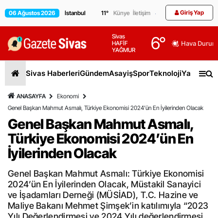
Giriş Yap
06 Ağustos 2026
11
°
Künye
İletişim
Sivas
6
°
HAFİF
Hava Durum
YAĞMUR
Sivas Haberleri
Gündem
Asayiş
Spor
Teknoloji
Yaşam
Gen
ANASAYFA
Ekonomi
Genel Başkan Mahmut Asmalı, Türkiye Ekonomisi 2024’ün En İyilerinden Olacak
Genel Başkan Mahmut Asmalı,
Türkiye Ekonomisi 2024’ün En
İyilerinden Olacak
Genel Başkan Mahmut Asmalı: Türkiye Ekonomisi
2024’ün En İyilerinden Olacak, Müstakil Sanayici
ve İşadamları Derneği (MÜSİAD), T.C. Hazine ve
Maliye Bakanı Mehmet Şimşek’in katılımıyla “2023
Yılı Değerlendirmesi ve 2024 Yılı değerlendirmesi.