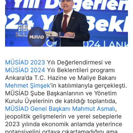
MÜSİAD 2023
Yılı Değerlendirmesi ve
MÜSİAD 2024
Yılı Beklentileri programı
Ankara’da T.C. Hazine ve Maliye Bakanı
Mehmet Şimşek
’in katılımlarıyla gerçekleşti.
MÜSİAD Şube Başkanlarının ve Yönetim
Kurulu Üyelerinin de katıldığı toplantıda,
MÜSİAD Genel Başkanı Mahmut Asmalı
,
jeopolitik gelişmelerin ve yerel sebeplerle
2023 yılında ekonomik anlamda yeterince
potansiyelini ortaya çıkartamadığını ama