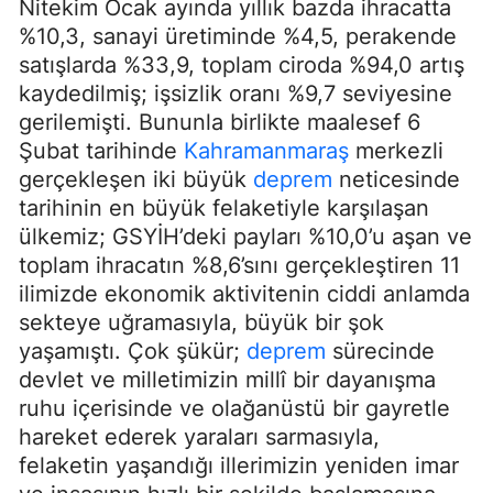
Nitekim Ocak ayında yıllık bazda ihracatta
%10,3, sanayi üretiminde %4,5, perakende
satışlarda %33,9, toplam ciroda %94,0 artış
kaydedilmiş; işsizlik oranı %9,7 seviyesine
gerilemişti. Bununla birlikte maalesef 6
Şubat tarihinde
Kahramanmaraş
merkezli
gerçekleşen iki büyük
deprem
neticesinde
tarihinin en büyük felaketiyle karşılaşan
ülkemiz; GSYİH’deki payları %10,0’u aşan ve
toplam ihracatın %8,6’sını gerçekleştiren 11
ilimizde ekonomik aktivitenin ciddi anlamda
sekteye uğramasıyla, büyük bir şok
yaşamıştı. Çok şükür;
deprem
sürecinde
devlet ve milletimizin millî bir dayanışma
ruhu içerisinde ve olağanüstü bir gayretle
hareket ederek yaraları sarmasıyla,
felaketin yaşandığı illerimizin yeniden imar