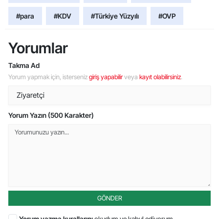
#para
#KDV
#Türkiye Yüzyılı
#OVP
Yorumlar
Takma Ad
Yorum yapmak için, isterseniz
giriş yapabilir
veya
kayıt olabilirsiniz
.
Yorum Yazın (500 Karakter)
GÖNDER
Yorum yazma kurallarını
okudum ve kabul ediyorum