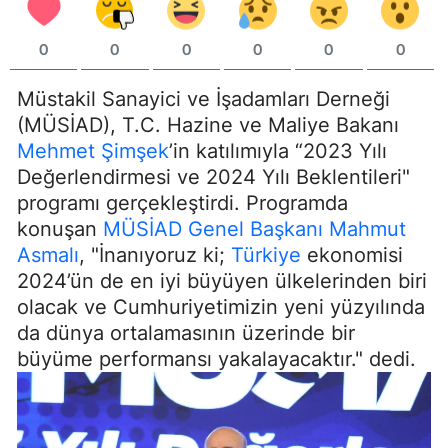
0
0
0
0
0
0
Müstakil Sanayici ve İşadamları Derneği
(MÜSİAD), T.C. Hazine ve Maliye Bakanı
Mehmet Şimşek
’in katılımıyla “2023 Yılı
Değerlendirmesi ve 2024 Yılı Beklentileri"
programı gerçekleştirdi. Programda
konuşan
MÜSİAD Genel Başkanı Mahmut
Asmalı
, "İnanıyoruz ki;
Türkiye
ekonomisi
2024’ün de en iyi büyüyen ülkelerinden biri
olacak ve Cumhuriyetimizin yeni yüzyılında
da dünya ortalamasının üzerinde bir
büyüme performansı yakalayacaktır." dedi.