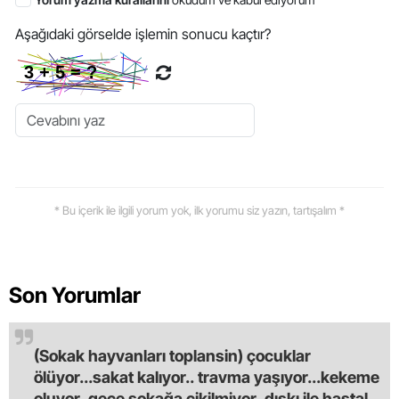
Aşağıdaki görselde işlemin sonucu kaçtır?
* Bu içerik ile ilgili yorum yok, ilk yorumu siz yazın, tartışalım *
Son Yorumlar
(Sokak hayvanları toplansin) çocuklar
ölüyor...sakat kalıyor.. travma yaşıyor...kekeme
oluyor..gece sokağa çikilmiyor..dışkı ile hastalık