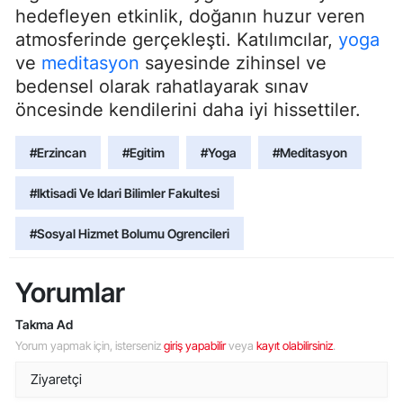
hedefleyen etkinlik, doğanın huzur veren
atmosferinde gerçekleşti. Katılımcılar,
yoga
ve
meditasyon
sayesinde zihinsel ve
bedensel olarak rahatlayarak sınav
öncesinde kendilerini daha iyi hissettiler.
#Erzincan
#Egitim
#Yoga
#Meditasyon
#Iktisadi Ve Idari Bilimler Fakultesi
#Sosyal Hizmet Bolumu Ogrencileri
Yorumlar
Takma Ad
Yorum yapmak için, isterseniz
giriş yapabilir
veya
kayıt olabilirsiniz
.