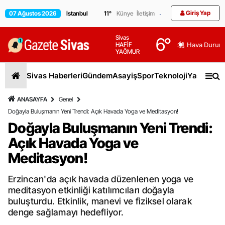
Giriş Yap
07 Ağustos 2026
11
°
Künye
İletişim
Sivas
6
°
HAFİF
Hava Durum
YAĞMUR
Sivas Haberleri
Gündem
Asayiş
Spor
Teknoloji
Yaşam
Gen
ANASAYFA
Genel
Doğayla Buluşmanın Yeni Trendi: Açık Havada Yoga ve Meditasyon!
Doğayla Buluşmanın Yeni Trendi:
Açık Havada Yoga ve
Meditasyon!
Erzincan'da açık havada düzenlenen yoga ve
meditasyon etkinliği katılımcıları doğayla
buluşturdu. Etkinlik, manevi ve fiziksel olarak
denge sağlamayı hedefliyor.