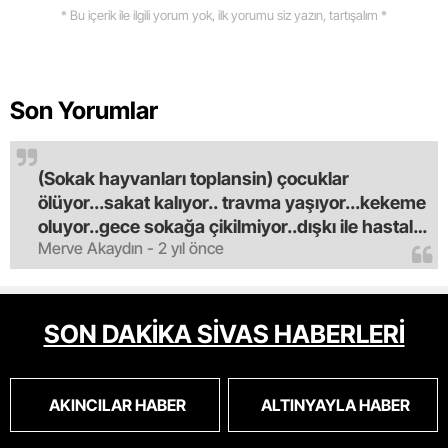
* Bu içerik ile ilgili yorum yok, ilk yorumu siz yazın, tartışalım *
Son Yorumlar
(Sokak hayvanları toplansin) çocuklar
ölüyor...sakat kalıyor.. travma yaşıyor...kekeme
oluyor..gece sokağa çikilmiyor..dışkı ile hastalık
Merve Akaydın - 2 yıl önce
saciyorlar.araba ve taksi olmadan eve
gldemiyoruz.artik bıktık.mama lobisinden para
alan tipler yüzünden bu vahşi hayvanlar
masum algısı yapılıyor.iki gün aç kalsa kendi
SON DAKİKA SİVAS HABERLERİ
cinsini bile öldüren bu kopekler derhal
toplanmalı.sokaklar yaşanılmaz
oldu.korkuyoruz.
AKINCILAR HABER
ALTINYAYLA HABER