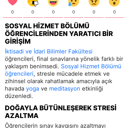
0
0
0
0
0
0
SOSYAL HIZMET BÖLÜMÜ
ÖĞRENCILERINDEN YARATICI BIR
GIRIŞIM
İktisadi ve İdari Bilimler Fakültesi
öğrencileri, final sınavlarına yönelik farklı bir
yaklaşım benimsedi.
Sosyal Hizmet Bölümü
öğrencileri
, stresle mücadele etmek ve
zihinsel olarak rahatlamak amacıyla açık
havada
yoga
ve
meditasyon
etkinliği
düzenledi.
DOĞAYLA BÜTÜNLEŞEREK STRESI
AZALTMA
Öğrencilerin sınav kaygısını azaltmayı