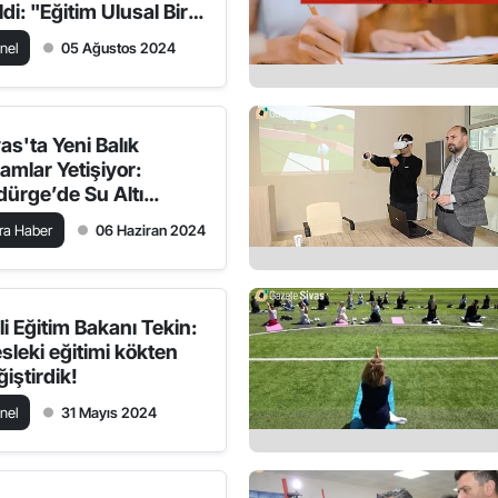
di: "Eğitim Ulusal Bir
seledir"
nel
05 Ağustos 2024
as'ta Yeni Balık
amlar Yetişiyor:
dürge’de Su Altı
timi
ra Haber
06 Haziran 2024
li Eğitim Bakanı Tekin:
sleki eğitimi kökten
iştirdik!
nel
31 Mayıs 2024