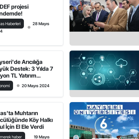
DEF projesi
ndemde!
vas Haberleri
28 Mayıs
24
yseri'de Arıcılığa
yük Destek: 3 Yılda 7
lyon TL Yatırım
pılacak
onomi
20 Mayıs 2024
vas'ta Muhtarın
cülüğünde Köy Halkı
l İçin El Ele Verdi
merek haber
19 Mayıs