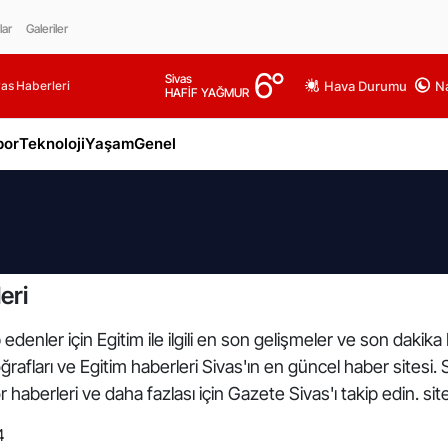
lar
Galeriler
6
°
Sivas
as Haberleri
Hava Durumu
Na
HAFİF YAĞMUR
por
Teknoloji
Yaşam
Genel
eri
edenler için Egitim ile ilgili en son gelişmeler ve son dakika
otoğrafları ve Egitim haberleri Sivas'ın en güncel haber sitesi
haberleri ve daha fazlası için Gazete Sivas'ı takip edin. si
4