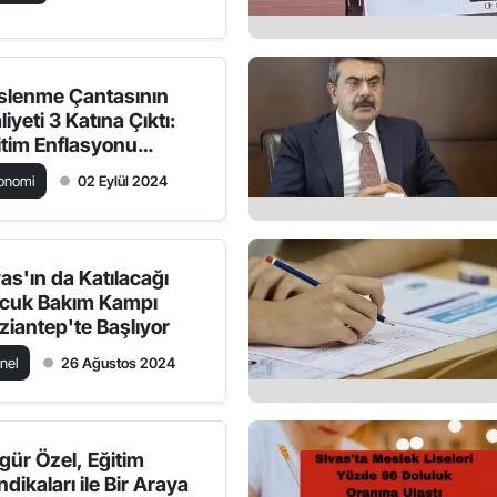
slenme Çantasının
iyeti 3 Katına Çıktı:
itim Enflasyonu
rvede
onomi
02 Eylül 2024
vas'ın da Katılacağı
cuk Bakım Kampı
ziantep'te Başlıyor
nel
26 Ağustos 2024
gür Özel, Eğitim
dikaları ile Bir Araya