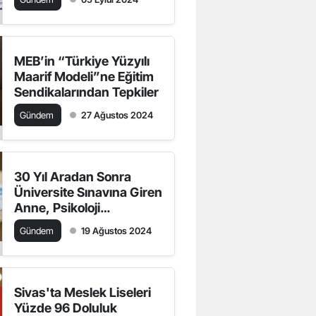
Öğrencileri Korkutmak
Değildir"
MEB’in “Türkiye Yüzyılı
Maarif Modeli”ne Eğitim
Sendikalarından Tepkiler
Gündem
27 Ağustos 2024
30 Yıl Aradan Sonra
Üniversite Sınavına Giren
Anne, Psikoloji
Bölümünü %100 Burslu
Gündem
19 Ağustos 2024
Kazandı
Sivas'ta Meslek Liseleri
Yüzde 96 Doluluk