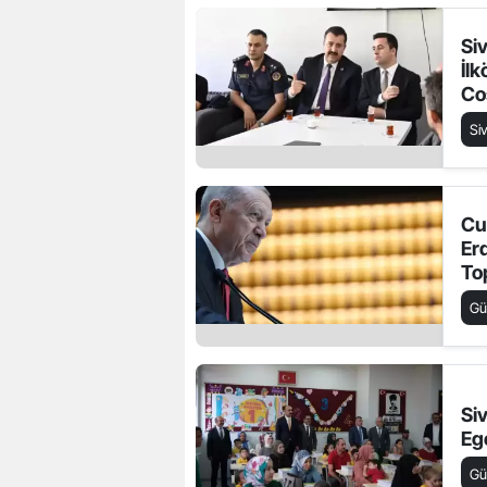
Si
İl
Co
Si
Cu
Er
To
Aç
G
An
Ek
Siv
Eg
G