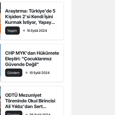
Araştırma: Türkiye'de 5
Kişiden 2'si Kendi İşini
Kurmak İstiyor, Yapay
Zeka Kullanımında
Yaşam
10 Eylül 2024
Türkiye Birinci Sırada
CHP MYK'dan Hükümete
Eleştiri: "Çocuklarımız
Güvende Değil"
Gündem
10 Eylül 2024
ODTÜ Mezuniyet
Töreninde Okul Birincisi
Ali Yıldız'dan Sert
Eleştiriler: "Bilim,
Gündem
05 Eylül 2024