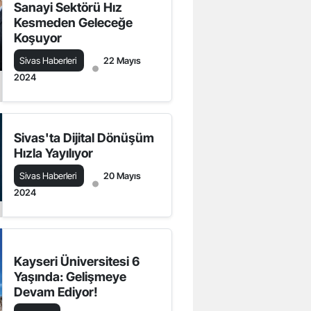
Sanayi Sektörü Hız
Kesmeden Geleceğe
Koşuyor
Sivas Haberleri
22 Mayıs
2024
Sivas'ta Dijital Dönüşüm
Hızla Yayılıyor
Sivas Haberleri
20 Mayıs
2024
Kayseri Üniversitesi 6
Yaşında: Gelişmeye
Devam Ediyor!