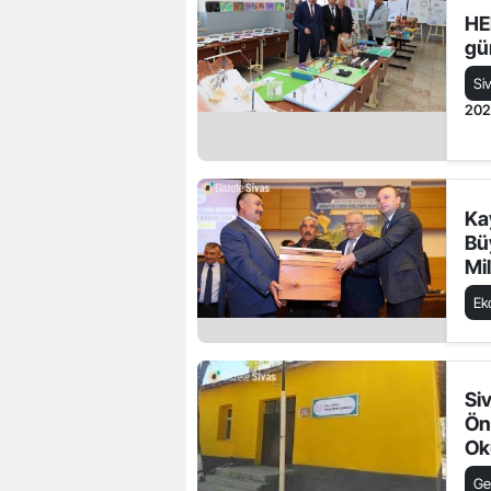
HE
gü
Si
20
Ka
Bü
Mi
Ya
Ek
Si
Ön
Oku
Ge