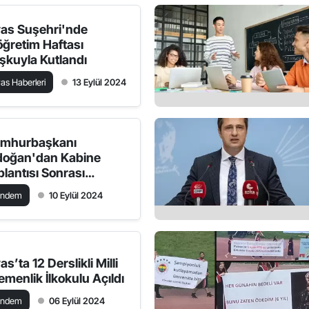
vas Suşehri'nde
köğretim Haftası
şkuyla Kutlandı
vas Haberleri
13 Eylül 2024
mhurbaşkanı
doğan'dan Kabine
plantısı Sonrası
ıklamalar: "Yeni
ündem
10 Eylül 2024
ayasa, Turizm ve
onomi Hedeflerimiz"
as’ta 12 Derslikli Milli
emenlik İlkokulu Açıldı
ündem
06 Eylül 2024