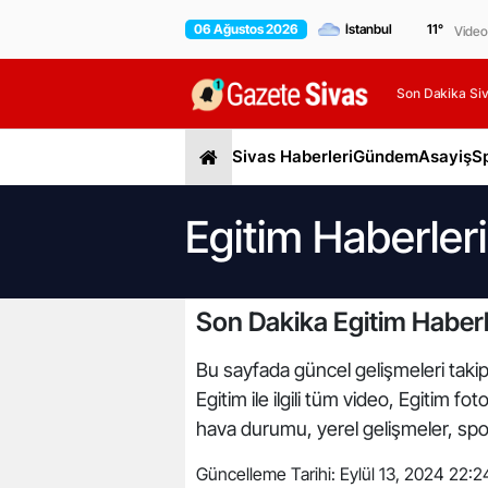
06 Ağustos 2026
11
°
Video
Son Dakika Siv
Sivas Haberleri
Gündem
Asayiş
S
Egitim Haberleri
Son Dakika Egitim Haberl
Bu sayfada güncel gelişmeleri takip 
Egitim ile ilgili tüm video, Egitim f
hava durumu, yerel gelişmeler, spor 
Güncelleme Tarihi:
Eylül 13, 2024 22:2