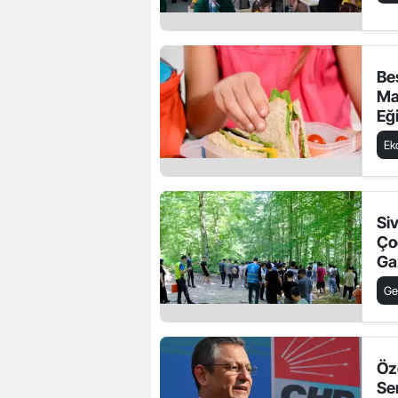
Be
Mal
Eğ
Zi
Ek
Si
Ço
Ga
Ge
Öz
Sen