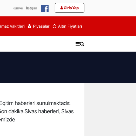
Giriş Yap
Künye
İletişim
maz Vakitleri
Piyasalar
Altın Fiyatları
 Egitim haberleri sunulmaktadır.
. Son dakika Sivas haberleri, Sivas
temizde