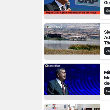
Gel
Me
Ge
Siv
Ad
Tö
Eği
Za
Mil
Me
değ
Ge