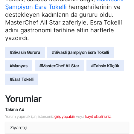
Şampiyon Esra Tokelli
hemşehrilerinin ve
destekleyen kadınların da gururu oldu.
MasterChef All Star zaferiyle, Esra Tokelli
adını gastronomi tarihine altın harflerle
yazdırdı.
#Sivasin Gururu
#Sivasli Şampiyon Esra Tokelli
#Manyas
#MasterChef All Star
#Tahsin Küçük
#Esra Tokelli
Yorumlar
Takma Ad
Yorum yapmak için, isterseniz
giriş yapabilir
veya
kayıt olabilirsiniz
.