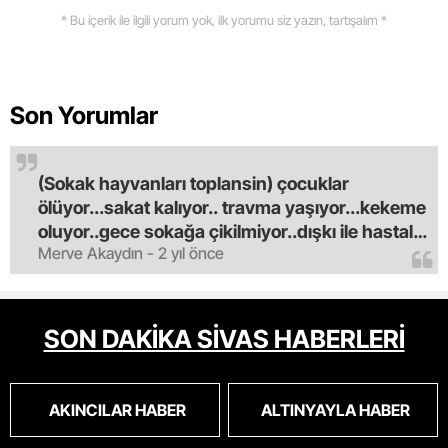
* Bu içerik ile ilgili yorum yok, ilk yorumu siz yazın, tartışalım *
Son Yorumlar
(Sokak hayvanları toplansin) çocuklar
ölüyor...sakat kalıyor.. travma yaşıyor...kekeme
oluyor..gece sokağa çikilmiyor..dışkı ile hastalık
Merve Akaydın - 2 yıl önce
saciyorlar.araba ve taksi olmadan eve
gldemiyoruz.artik bıktık.mama lobisinden para
alan tipler yüzünden bu vahşi hayvanlar
masum algısı yapılıyor.iki gün aç kalsa kendi
SON DAKİKA SİVAS HABERLERİ
cinsini bile öldüren bu kopekler derhal
toplanmalı.sokaklar yaşanılmaz
oldu.korkuyoruz.
AKINCILAR HABER
ALTINYAYLA HABER