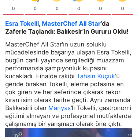
0
0
0
0
0
0
Esra Tokelli
,
MasterChef All Star
’da
Zaferle Taçlandı: Balıkesir’in Gururu Oldu!
MasterChef All Star'ın uzun soluklu
mücadelesinde başarıya ulaşan Esra Tokelli,
bugün canlı yayında sergilediği muazzam
performansla şampiyonluk kupasını
kucakladı. Finalde rakibi
Tahsin Küçük
'ü
geride bırakan Tokelli, eleme potasına en
çok giren ve her seferinde çıkarak rekor
kıran isim olarak tarihe geçti. Aynı zamanda
Balıkesirli olan
Manyas
'lı Tokelli, gastronomi
eğitimi almayan ve profesyonel mutfaklarda
çalışmamış bir yarışmacı olarak öne çıktı.