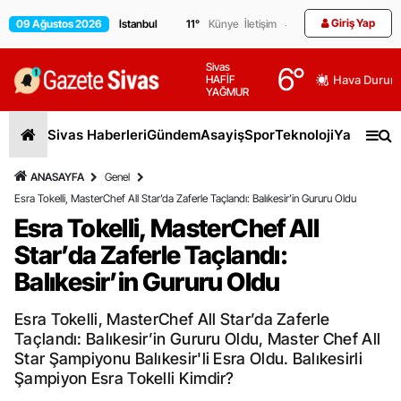
Giriş Yap
09 Ağustos 2026
11
°
Künye
İletişim
Sivas
6
°
HAFİF
Hava Durum
YAĞMUR
Sivas Haberleri
Gündem
Asayiş
Spor
Teknoloji
Yaşam
Gen
ANASAYFA
Genel
Esra Tokelli, MasterChef All Star’da Zaferle Taçlandı: Balıkesir’in Gururu Oldu
Esra Tokelli, MasterChef All
Star’da Zaferle Taçlandı:
Balıkesir’in Gururu Oldu
Esra Tokelli, MasterChef All Star’da Zaferle
Taçlandı: Balıkesir’in Gururu Oldu, Master Chef All
Star Şampiyonu Balıkesir'li Esra Oldu. Balıkesirli
Şampiyon Esra Tokelli Kimdir?