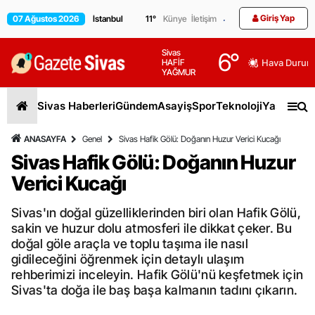
Giriş Yap
07 Ağustos 2026
11
°
Künye
İletişim
Sivas
6
°
HAFİF
Hava Durum
YAĞMUR
Sivas Haberleri
Gündem
Asayiş
Spor
Teknoloji
Yaşam
Gen
ANASAYFA
Genel
Sivas Hafik Gölü: Doğanın Huzur Verici Kucağı
Sivas Hafik Gölü: Doğanın Huzur
Verici Kucağı
Sivas'ın doğal güzelliklerinden biri olan Hafik Gölü,
sakin ve huzur dolu atmosferi ile dikkat çeker. Bu
doğal göle araçla ve toplu taşıma ile nasıl
gidileceğini öğrenmek için detaylı ulaşım
rehberimizi inceleyin. Hafik Gölü'nü keşfetmek için
Sivas'ta doğa ile baş başa kalmanın tadını çıkarın.