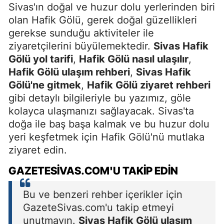
Sivas'ın doğal ve huzur dolu yerlerinden biri
olan Hafik Gölü, gerek doğal güzellikleri
gerekse sunduğu aktiviteler ile
ziyaretçilerini büyülemektedir.
Sivas Hafik
Gölü yol tarifi
,
Hafik Gölü nasıl ulaşılır
,
Hafik Gölü ulaşım rehberi
,
Sivas Hafik
Gölü'ne gitmek
,
Hafik Gölü ziyaret rehberi
gibi detaylı bilgileriyle bu yazımız, göle
kolayca ulaşmanızı sağlayacak. Sivas'ta
doğa ile baş başa kalmak ve bu huzur dolu
yeri keşfetmek için Hafik Gölü'nü mutlaka
ziyaret edin.
GAZETESIVAS.COM'U TAKIP EDIN
Bu ve benzeri rehber içerikler için
GazeteSivas.com'u takip etmeyi
unutmayın.
Sivas Hafik Gölü ulaşım