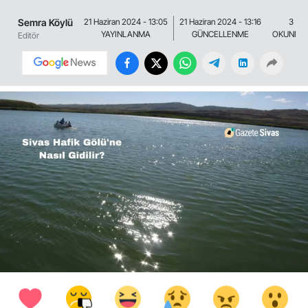
Semra Köylü
21 Haziran 2024 - 13:05
21 Haziran 2024 - 13:16
3 Dak
YAYINLANMA
GÜNCELLENME
OKUNMA 
Editör