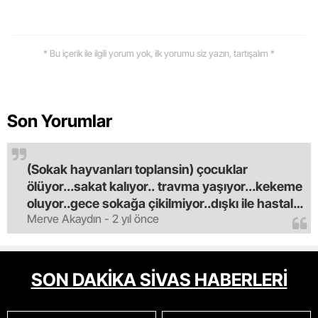
* Bu içerik ile ilgili yorum yok, ilk yorumu siz yazın, tartışalım *
Son Yorumlar
(Sokak hayvanları toplansin) çocuklar
ölüyor...sakat kalıyor.. travma yaşıyor...kekeme
oluyor..gece sokağa çikilmiyor..dışkı ile hastalık
Merve Akaydın - 2 yıl önce
saciyorlar.araba ve taksi olmadan eve
gldemiyoruz.artik bıktık.mama lobisinden para
alan tipler yüzünden bu vahşi hayvanlar
masum algısı yapılıyor.iki gün aç kalsa kendi
SON DAKİKA SİVAS HABERLERİ
cinsini bile öldüren bu kopekler derhal
toplanmalı.sokaklar yaşanılmaz