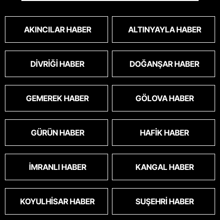
cinsini bile öldüren bu kopekler derhal
toplanmalı.sokaklar yaşanılmaz
oldu.korkuyoruz.
AKINCILAR HABER
ALTINYAYLA HABER
DIVRIĞI HABER
DOĞANŞAR HABER
GEMEREK HABER
GÖLOVA HABER
GÜRÜN HABER
HAFIK HABER
İMRANLI HABER
KANGAL HABER
KOYULHISAR HABER
SUŞEHRI HABER