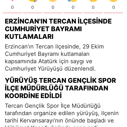
0
0
0
0
0
0
ERZINCAN'IN TERCAN ILÇESINDE
CUMHURIYET BAYRAMI
KUTLAMALARI
Erzincan'ın Tercan ilçesinde, 29 Ekim
Cumhuriyet Bayramı kutlamaları
kapsamında Atatürk için saygı ve
Cumhuriyet Yürüyüşü düzenlendi.
YÜRÜYÜŞ TERCAN GENÇLIK SPOR
İLÇE MÜDÜRLÜĞÜ TARAFINDAN
KOORDINE EDILDI
Tercan Gençlik Spor İlçe Müdürlüğü
tarafından organize edilen yürüyüş, ilçenin
tarihi Kervansarayı'nın önünde başladı ve