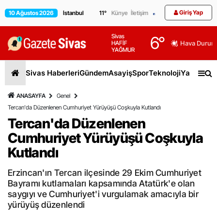
Giriş Yap
10 Ağustos 2026
11
°
Künye
İletişim
Sivas
6
°
HAFİF
Hava Durum
YAĞMUR
Sivas Haberleri
Gündem
Asayiş
Spor
Teknoloji
Yaşam
Gen
ANASAYFA
Genel
Tercan'da Düzenlenen Cumhuriyet Yürüyüşü Coşkuyla Kutlandı
Tercan'da Düzenlenen
Cumhuriyet Yürüyüşü Coşkuyla
Kutlandı
Erzincan'ın Tercan ilçesinde 29 Ekim Cumhuriyet
Bayramı kutlamaları kapsamında Atatürk'e olan
saygıyı ve Cumhuriyet'i vurgulamak amacıyla bir
yürüyüş düzenlendi