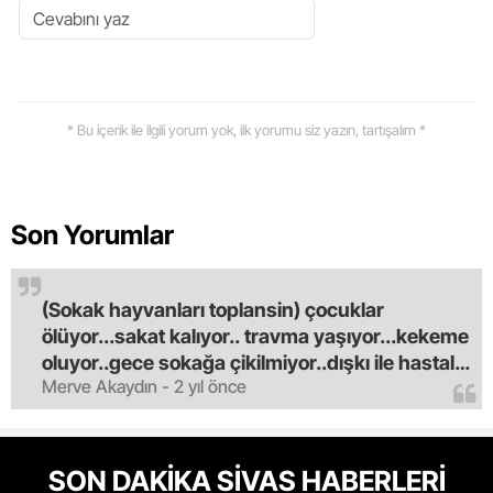
* Bu içerik ile ilgili yorum yok, ilk yorumu siz yazın, tartışalım *
Son Yorumlar
(Sokak hayvanları toplansin) çocuklar
ölüyor...sakat kalıyor.. travma yaşıyor...kekeme
oluyor..gece sokağa çikilmiyor..dışkı ile hastalık
Merve Akaydın - 2 yıl önce
saciyorlar.araba ve taksi olmadan eve
gldemiyoruz.artik bıktık.mama lobisinden para
alan tipler yüzünden bu vahşi hayvanlar
masum algısı yapılıyor.iki gün aç kalsa kendi
SON DAKİKA SİVAS HABERLERİ