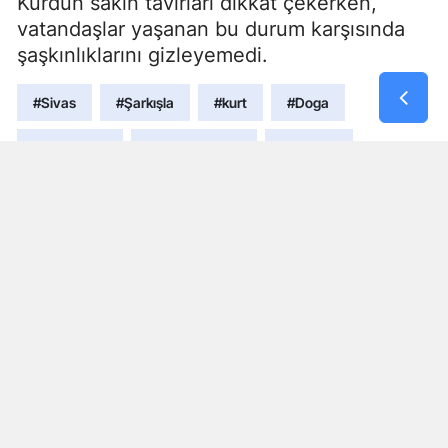
Kurdun sakin tavırları dikkat çekerken,
vatandaşlar yaşanan bu durum karşısında
şaşkınlıklarını gizleyemedi.
#Sivas
#Şarkışla
#kurt
#Doga
#Hayvanlar
#Şehir Merkezi
#Aç Kurt
#Vatandaş Görüntüsü
Yorumlar
Takma Ad
Yorum yapmak için, isterseniz giriş yapabilir veya kayıt olabilirsiniz.
Yorum Yazın (500 Karakter)