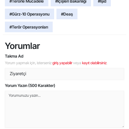
#Terorle Mucadele
#İçişleri Bakanlığı
#Işid
#Gürz-10 Operasyonu
#Deaş
#Terör Operasyonları
Yorumlar
Takma Ad
Yorum yapmak için, isterseniz
giriş yapabilir
veya
kayıt olabilirsiniz
.
Yorum Yazın (500 Karakter)