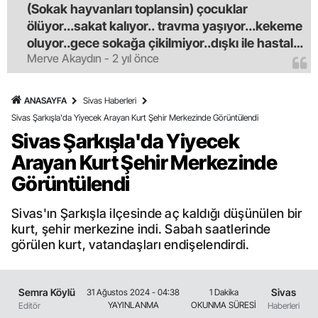
(Sokak hayvanları toplansin) çocuklar
ölüyor...sakat kalıyor.. travma yaşıyor...kekeme
oluyor..gece sokağa çikilmiyor..dışkı ile hastalık
Merve Akaydın - 2 yıl önce
saciyorlar.araba ve taksi olmadan eve
gldemiyoruz.artik bıktık.mama lobisinden para
alan tipler yüzünden bu vahşi hayvanlar
ANASAYFA
Sivas Haberleri
masum algısı yapılıyor.iki gün aç kalsa kendi
Sivas Şarkışla'da Yiyecek Arayan Kurt Şehir Merkezinde Görüntülendi
cinsini bile öldüren bu kopekler derhal
Sivas Şarkışla'da Yiyecek
toplanmalı.sokaklar yaşanılmaz
Arayan Kurt Şehir Merkezinde
oldu.korkuyoruz.
Görüntülendi
Sivas'ın Şarkışla ilçesinde aç kaldığı düşünülen bir
kurt, şehir merkezine indi. Sabah saatlerinde
görülen kurt, vatandaşları endişelendirdi.
Semra Köylü
Sivas
31 Ağustos 2024 - 04:38
1 Dakika
YAYINLANMA
OKUNMA SÜRESİ
Editör
Haberleri