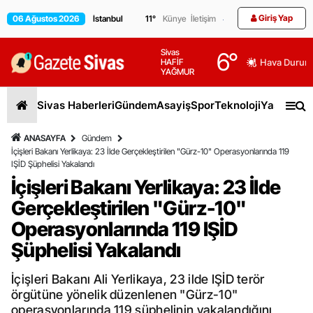
Giriş Yap
06 Ağustos 2026
11
°
Künye
İletişim
Sivas
6
°
HAFİF
Hava Durum
YAĞMUR
Sivas Haberleri
Gündem
Asayiş
Spor
Teknoloji
Yaşam
Gen
ANASAYFA
Gündem
İçişleri Bakanı Yerlikaya: 23 İlde Gerçekleştirilen "Gürz-10" Operasyonlarında 119
IŞİD Şüphelisi Yakalandı
İçişleri Bakanı Yerlikaya: 23 İlde
Gerçekleştirilen "Gürz-10"
Operasyonlarında 119 IŞİD
Şüphelisi Yakalandı
İçişleri Bakanı Ali Yerlikaya, 23 ilde IŞİD terör
örgütüne yönelik düzenlenen "Gürz-10"
operasyonlarında 119 şüphelinin yakalandığını