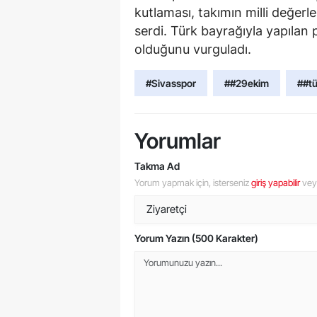
kutlaması, takımın milli değer
serdi. Türk bayrağıyla yapılan p
olduğunu vurguladı.
#Sivasspor
##29ekim
##tü
Yorumlar
Takma Ad
Yorum yapmak için, isterseniz
giriş yapabilir
ve
Yorum Yazın (500 Karakter)