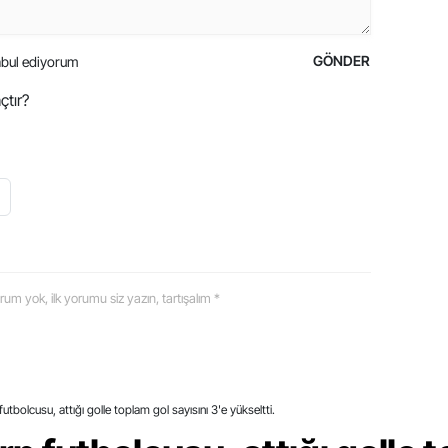
GÖNDER
bul ediyorum
çtır?
 yorum yok, ilk yorumu siz yazın, tartışalım *
utbolcusu, attığı golle toplam gol sayısını 3'e yükseltti.