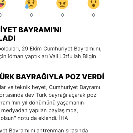
0
0
0
0
IYET BAYRAMI'NI
LADI
bolcuları, 29 Ekim Cumhuriyet Bayramı'nı,
in idman yaptıkları Vali Lütfullah Bilgin
ÜRK BAYRAĞIYLA POZ VERDI
ular ve teknik heyet, Cumhuriyet Bayramı
ortasında dev Türk bayrağı açarak poz
yramı'nın yıl dönümünü yaşamanın
l medyadan yapılan paylaşımda,
olsun" notu da eklendi. İHA
yet Bayramı'nı antrenman sırasında