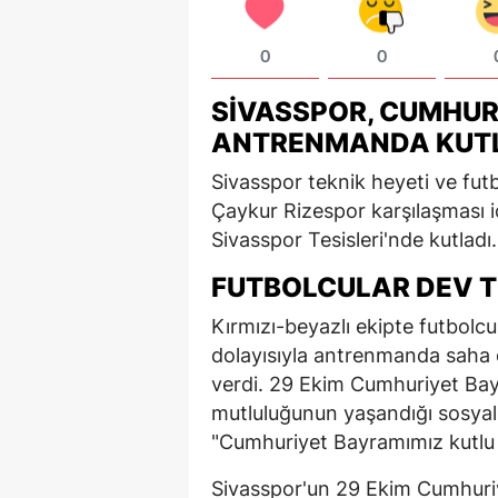
0
0
SIVASSPOR, CUMHUR
ANTRENMANDA KUT
Sivasspor teknik heyeti ve fut
Çaykur Rizespor karşılaşması iç
Sivasspor Tesisleri'nde kutladı.
FUTBOLCULAR DEV T
Kırmızı-beyazlı ekipte futbolc
dolayısıyla antrenmanda saha 
verdi. 29 Ekim Cumhuriyet Ba
mutluluğunun yaşandığı sosya
"Cumhuriyet Bayramımız kutlu 
Sivasspor'un 29 Ekim Cumhuri