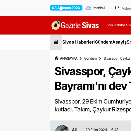
08 Ağustos 2026
11
°
Video
Son Dakika Siv
Sivas Haberleri
Gündem
Asayiş
S
ANASAYFA
Gündem
Sivasspor, Çaykur
Sivasspor, Çay
Bayramı'nı dev 
Sivasspor, 29 Ekim Cumhuriyet
kutladı. Takım, Çaykur Rizes
Ali
29 Ekim 2024 - 16:48