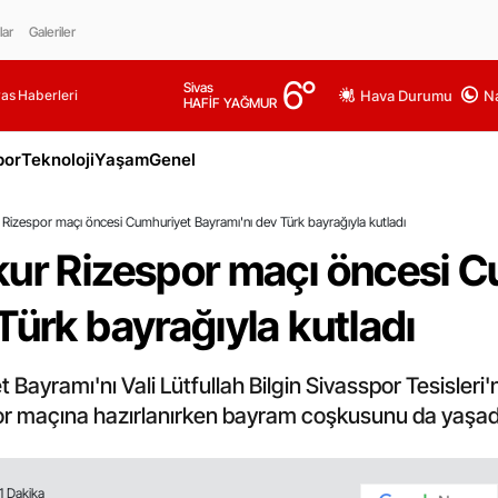
lar
Galeriler
6
°
Sivas
as Haberleri
Hava Durumu
Na
HAFİF YAĞMUR
por
Teknoloji
Yaşam
Genel
 Rizespor maçı öncesi Cumhuriyet Bayramı'nı dev Türk bayrağıyla kutladı
kur Rizespor maçı öncesi 
Türk bayrağıyla kutladı
 Bayramı'nı Vali Lütfullah Bilgin Sivasspor Tesisle
por maçına hazırlanırken bayram coşkusunu da yaşad
1 Dakika