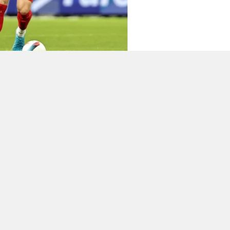
bı
ti
ma
ka
ko
ya
0
0
0
0
 DEMIRSPOR'U DEPLASMANDA
vasspor, Süper Lig’in 10. haftasında
 Garry Rodrigues, Rey Manaj ve Uras
lup etti.