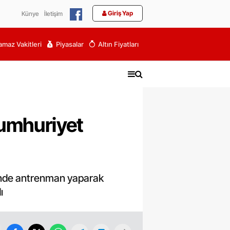
Giriş Yap
Künye
İletişim
maz Vakitleri
Piyasalar
Altın Fiyatları
Cumhuriyet
ri'nde antrenman yaparak
ı