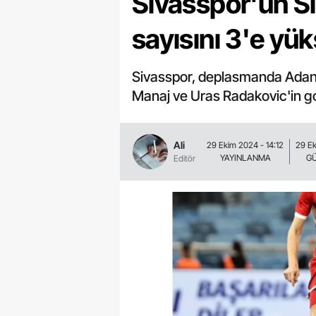
Sivasspor'un Sır
sayısını 3'e yüks
Sivasspor, deplasmanda Adana
Manaj ve Uras Radakovic'in gol
Ali
29 Ekim 2024 - 14:12
29 Ek
YAYINLANMA
G
Editör