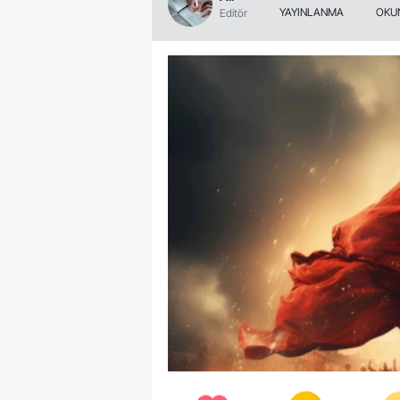
YAYINLANMA
OKU
Editör