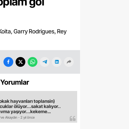
toplam gol
oita, Garry Rodrigues, Rey
 Yorumlar
okak hayvanları toplansin)
cuklar ölüyor...sakat kalıyor..
avma yaşıyor...kekeme
uyor..gece sokağa çikilmiyor..dışkı
ve Akaydın - 2 yıl önce
e hastalık saciyorlar.araba ve taksi
madan eve gldemiyoruz.artik