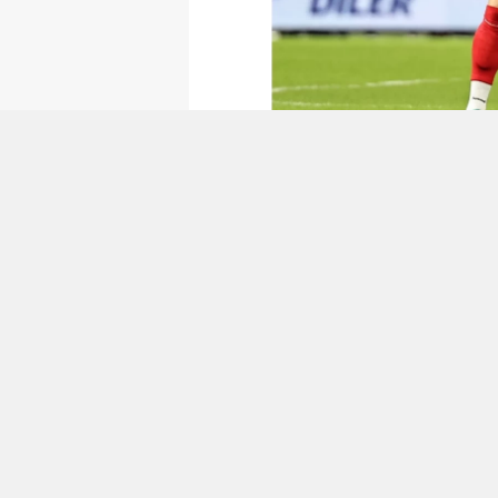
0
0
SIVASSPOR, ADANA
MAĞLUP ETTI
YUNUS BUDAKTAŞ Net Global Si
Adana Demirspor’u Fode Koita,
Radakovic’in golleriyle 4-2 mağ