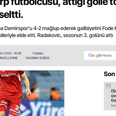
p futbolcusu, attığı golle 
eltti.
 Demirspor'u 4-2 mağlup ederek galibiyetini Fode K
leriyle elde etti. Radakovic, sezonun 3. golünü attı
im 2024 - 16:45
1 Dakika
ÜNCELLENME
OKUNMA SÜRESİ
Son
(S
ço
tr
ol
Mer
il
ol