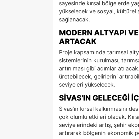
sayesinde kırsal bölgelerde ya
yükselecek ve sosyal, kültürel 
sağlanacak.
MODERN ALTYAPI VE 
ARTACAK
Proje kapsamında tarımsal alt
sistemlerinin kurulması, tarıms
artırılması gibi adımlar atılaca
üretebilecek, gelirlerini artıra
seviyeleri yükselecek.
SIVAS'IN GELECEĞI İ
Sivas'ın kırsal kalkınmasını de
çok olumlu etkileri olacak. Kır
seviyelerindeki artış, şehir eko
artırarak bölgenin ekonomik po