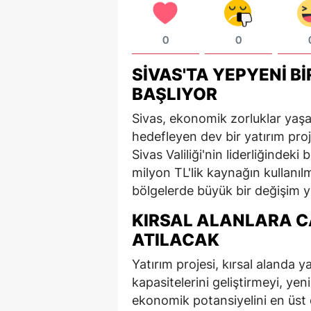
0
0
SIVAS'TA YEPYENI B
BAŞLIYOR
Sivas, ekonomik zorluklar yaşa
hedefleyen dev bir yatırım proj
Sivas Valiliği'nin liderliğindek
milyon TL'lik kaynağın kullanıl
bölgelerde büyük bir değişim 
KIRSAL ALANLARA C
ATILACAK
Yatırım projesi, kırsal alanda 
kapasitelerini geliştirmeyi, yen
ekonomik potansiyelini en üst 