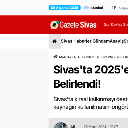
08 Ağustos 2026
11
°
Video
Son Dakika Siv
Sivas Haberleri
Gündem
Asayiş
S
ANASAYFA
Gündem
Sivas'ta 2025'e Kad
Sivas'ta 2025'e
Belirlendi!
Sivas'ta kırsal kalkınmayı des
kaynağın kullanılmasını öngörüy
Ali
28 Kasım 2024 - 20:07