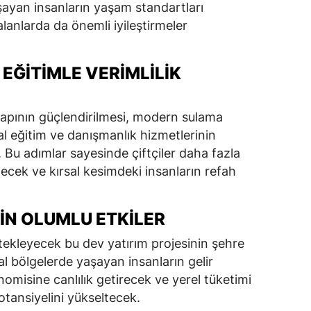
şayan insanların yaşam standartları
alanlarda da önemli iyileştirmeler
EĞITIMLE VERIMLILIK
yapının güçlendirilmesi, modern sulama
al eğitim ve danışmanlık hizmetlerinin
k. Bu adımlar sayesinde çiftçiler daha fazla
bilecek ve kırsal kesimdeki insanların refah
ÇIN OLUMLU ETKILER
stekleyecek bu dev yatırım projesinin şehre
sal bölgelerde yaşayan insanların gelir
nomisine canlılık getirecek ve yerel tüketimi
tansiyelini yükseltecek.