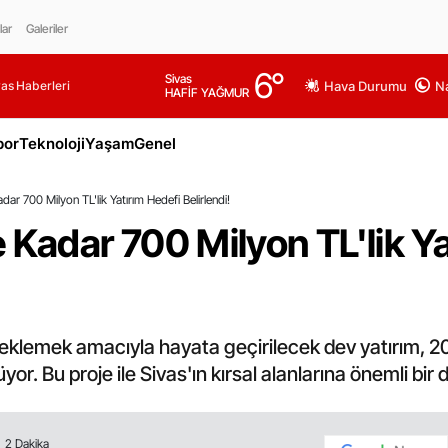
lar
Galeriler
6
°
Sivas
as Haberleri
Hava Durumu
Na
HAFİF YAĞMUR
por
Teknoloji
Yaşam
Genel
ar 700 Milyon TL'lik Yatırım Hedefi Belirlendi!
 Kadar 700 Milyon TL'lik Ya
teklemek amacıyla hayata geçirilecek dev yatırım, 2
or. Bu proje ile Sivas'ın kırsal alanlarına önemli bi
2 Dakika