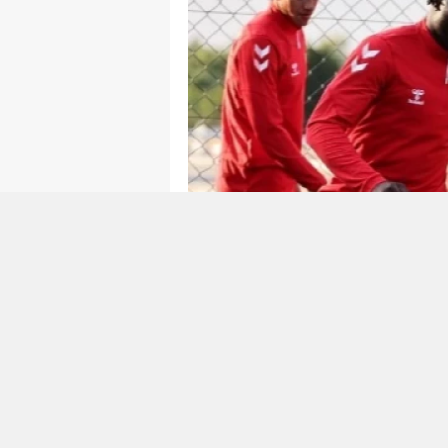
0
0
Net Global Sivasspor, Onvo Ant
Tamamladı Net Global Sivasspor