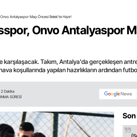
 Onvo Antalyaspor Maçı Öncesi Belek'te Hazır!
asspor, Onvo Antalyaspor M
ile karşılaşacak. Takım, Antalya'da gerçekleşen ant
 hava koşullarında yapılan hazırlıkların ardından fut
2 Dakika
UNMA SÜRESİ
Son
(S