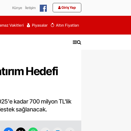
Giriş Yap
Künye
İletişim
maz Vakitleri
Piyasalar
Altın Fiyatları
tırım Hedefi
025'e kadar 700 milyon TL'lik
r destek sağlanacak.