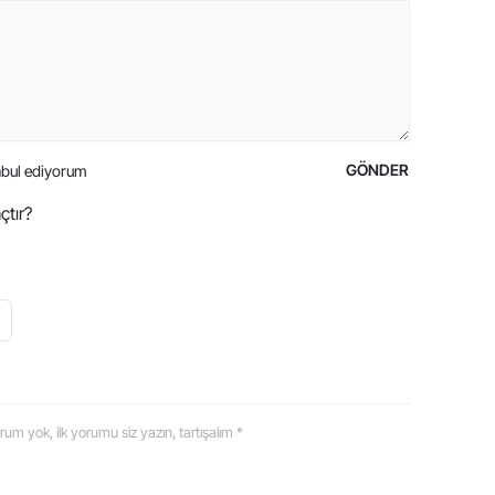
GÖNDER
bul ediyorum
çtır?
 yorum yok, ilk yorumu siz yazın, tartışalım *