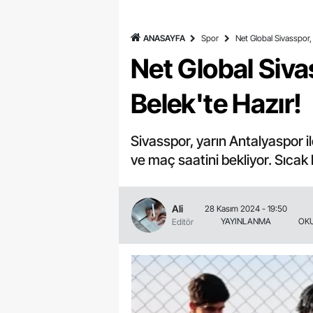
ANASAYFA
Spor
Net Global Sivasspor,
Net Global Siv
Belek'te Hazır!
Sivasspor, yarın Antalyaspor 
ve maç saatini bekliyor. Sıcak
Ali
28 Kasım 2024 - 19:50
YAYINLANMA
OK
Editör