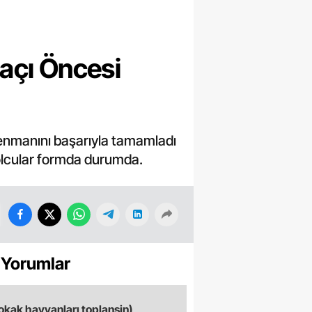
açı Öncesi
renmanını başarıyla tamamladı
bolcular formda durumda.
 Yorumlar
okak hayvanları toplansin)