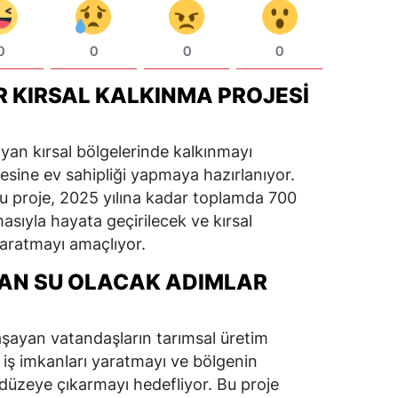
0
0
0
0
IR KIRSAL KALKINMA PROJESI
yan kırsal bölgelerinde kalkınmayı
esine ev sahipliği yapmaya hazırlanıyor.
i bu proje, 2025 yılına kadar toplamda 700
masıyla hayata geçirilecek ve kırsal
yaratmayı amaçlıyor.
AN SU OLACAK ADIMLAR
yaşayan vatandaşların tarımsal üretim
i iş imkanları yaratmayı ve bölgenin
düzeye çıkarmayı hedefliyor. Bu proje