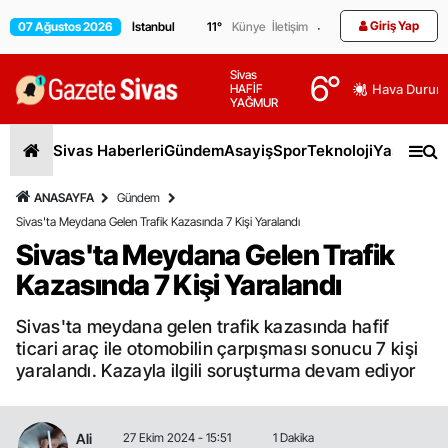
Giriş Yap
07 Ağustos 2026
11
°
Künye
İletişim
Sivas
6
°
HAFİF
Hava Durum
YAĞMUR
Sivas Haberleri
Gündem
Asayiş
Spor
Teknoloji
Yaşam
Gen
ANASAYFA
Gündem
Sivas'ta Meydana Gelen Trafik Kazasında 7 Kişi Yaralandı
Sivas'ta Meydana Gelen Trafik
Kazasında 7 Kişi Yaralandı
Sivas'ta meydana gelen trafik kazasında hafif
ticari araç ile otomobilin çarpışması sonucu 7 kişi
yaralandı. Kazayla ilgili soruşturma devam ediyor
Ali
27 Ekim 2024 - 15:51
1 Dakika