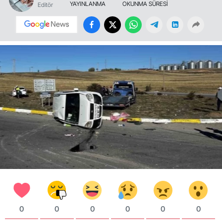
YAYINLANMA
OKUNMA SÜRESİ
Editör
0
0
0
0
0
0