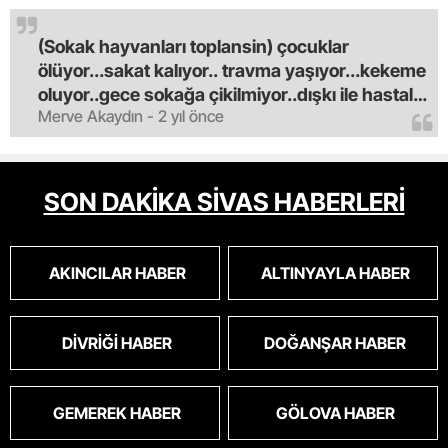
(Sokak hayvanları toplansin) çocuklar
ölüyor...sakat kalıyor.. travma yaşıyor...kekeme
oluyor..gece sokağa çikilmiyor..dışkı ile hastalık
Merve Akaydın - 2 yıl önce
saciyorlar.araba ve taksi olmadan eve
gldemiyoruz.artik bıktık.mama lobisinden para
alan tipler yüzünden bu vahşi hayvanlar
masum algısı yapılıyor.iki gün aç kalsa kendi
SON DAKİKA SİVAS HABERLERİ
cinsini bile öldüren bu kopekler derhal
toplanmalı.sokaklar yaşanılmaz
oldu.korkuyoruz.
AKINCILAR HABER
ALTINYAYLA HABER
DIVRIĞI HABER
DOĞANŞAR HABER
GEMEREK HABER
GÖLOVA HABER