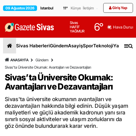
Giriş Yap
09 Ağustos 2026
11
°
Künye
İletişim
Sivas
6
°
HAFİF
Hava Durum
YAĞMUR
Sivas Haberleri
Gündem
Asayiş
Spor
Teknoloji
Yaşam
Gen
ANASAYFA
Gündem
Sivas’ta Üniversite Okumak: Avantajları ve Dezavantajları
Sivas’ta Üniversite Okumak:
Avantajları ve Dezavantajları
Sivas'ta üniversite okumanın avantajları ve
dezavantajları hakkında bilgi edinin. Düşük yaşam
maliyetleri ve güçlü akademik kadronun yanı sıra
sınırlı sosyal aktiviteler ve ulaşım zorluklarını da
göz önünde bulundurarak karar verin.