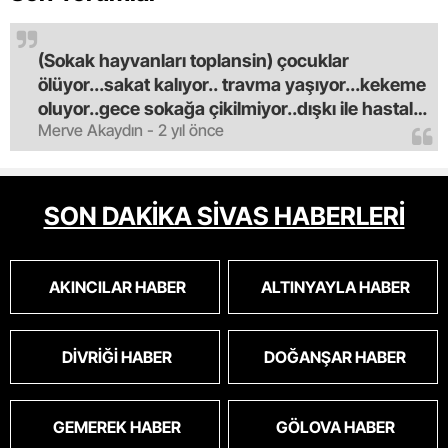
(Sokak hayvanları toplansin) çocuklar
ölüyor...sakat kalıyor.. travma yaşıyor...kekeme
oluyor..gece sokağa çikilmiyor..dışkı ile hastalık
Merve Akaydın - 2 yıl önce
saciyorlar.araba ve taksi olmadan eve
gldemiyoruz.artik bıktık.mama lobisinden para
alan tipler yüzünden bu vahşi hayvanlar
masum algısı yapılıyor.iki gün aç kalsa kendi
SON DAKİKA SİVAS HABERLERİ
cinsini bile öldüren bu kopekler derhal
toplanmalı.sokaklar yaşanılmaz
oldu.korkuyoruz.
AKINCILAR HABER
ALTINYAYLA HABER
DIVRIĞI HABER
DOĞANŞAR HABER
GEMEREK HABER
GÖLOVA HABER