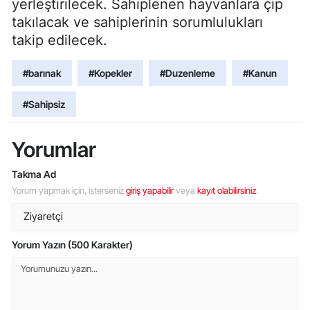
yerleştirilecek. Sahiplenen hayvanlara çip
takılacak ve sahiplerinin sorumlulukları
takip edilecek.
#barınak
#Kopekler
#Duzenleme
#Kanun
#Sahipsiz
Yorumlar
Takma Ad
Yorum yapmak için, isterseniz
giriş yapabilir
veya
kayıt olabilirsiniz
.
Yorum Yazın (500 Karakter)