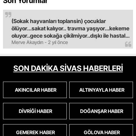
Son Yorumlar
(Sokak hayvanları toplansin) çocuklar
ölüyor...sakat kalıyor.. travma yaşıyor...kekeme
oluyor..gece sokağa çikilmiyor..dışkı ile hastalık
Merve Akaydın - 2 yıl önce
saciyorlar.araba ve taksi olmadan eve
gldemiyoruz.artik bıktık.mama lobisinden para
alan tipler yüzünden bu vahşi hayvanlar
masum algısı yapılıyor.iki gün aç kalsa kendi
SON DAKİKA SİVAS HABERLERİ
cinsini bile öldüren bu kopekler derhal
toplanmalı.sokaklar yaşanılmaz
oldu.korkuyoruz.
AKINCILAR HABER
ALTINYAYLA HABER
DIVRIĞI HABER
DOĞANŞAR HABER
GEMEREK HABER
GÖLOVA HABER