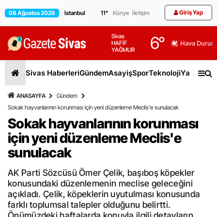
Giriş Yap
08 Ağustos 2026
11
°
Künye
İletişim
Sivas
6
°
HAFİF
Hava Durum
YAĞMUR
Sivas Haberleri
Gündem
Asayiş
Spor
Teknoloji
Yaşam
Gen
ANASAYFA
Gündem
Sokak hayvanlarının korunması için yeni düzenleme Meclis'e sunulacak
Sokak hayvanlarının korunması
için yeni düzenleme Meclis'e
sunulacak
AK Parti Sözcüsü Ömer Çelik, başıboş köpekler
konusundaki düzenlemenin meclise geleceğini
açıkladı. Çelik, köpeklerin uyutulması konusunda
farklı toplumsal talepler olduğunu belirtti.
Önümüzdeki haftalarda konuyla ilgili detayların