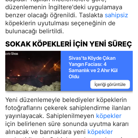
düzenlemenin İngiltere'deki uygulamaya
benzer olacağı öğrenildi. Taslakta
sahipsiz
köpeklerin uyutulması seçeneğinin de
bulunacağı belirtildi.
SOKAK KÖPEKLERI İÇIN YENI SÜREÇ
Sivas'ta Köyde Çıkan
Yangın Faciası: 4
Samanlık ve 2 Ahır Kül
Oldu
İçeriği görüntüle
Yeni düzenlemeyle belediyeler köpeklerin
fotoğraflarını çekerek sahiplendirme ilanları
yayınlayacak. Sahiplenilmeyen
köpekler
için belirlenen süre sonunda uyutma kararı
alınacak ve barınaklara yeni
köpekler