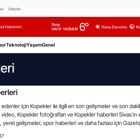
lar
Galeriler
6
°
Sivas
as Haberleri
Hava Durumu
Na
HAFİF YAĞMUR
por
Teknoloji
Yaşam
Genel
eri
erleri
edenler için Kopekler ile ilgili en son gelişmeler ve son dak
üm video, Kopekler fotoğrafları ve Kopekler haberleri Sivas'ı
yerel gelişmeler, spor haberleri ve daha fazlası için Gazete
17