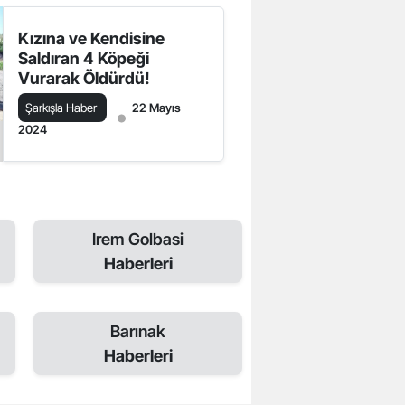
Kızına ve Kendisine
Saldıran 4 Köpeği
Vurarak Öldürdü!
Şarkışla Haber
22 Mayıs
2024
Irem Golbasi
Haberleri
Barınak
Haberleri