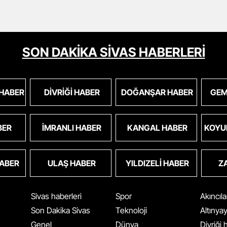
SON DAKİKA SİVAS HABERLERİ
 HABER
DIVRIĞI HABER
DOĞANŞAR HABER
GEM
BER
İMRANLI HABER
KANGAL HABER
KOYU
HABER
ULAŞ HABER
YILDIZELI HABER
Z
Sivas haberleri
Spor
Akıncıl
Son Dakika Sivas
Teknoloji
Altınya
Genel
Dünya
Divriği