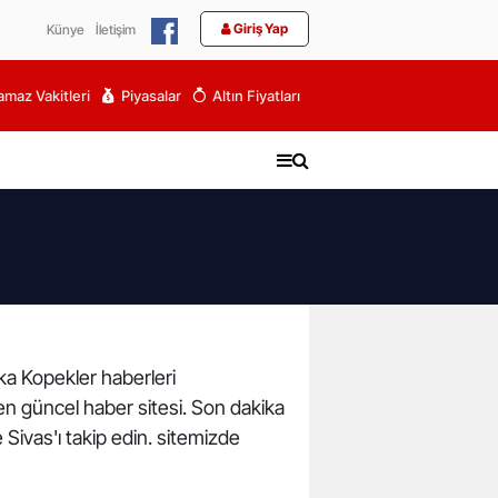
Giriş Yap
Künye
İletişim
maz Vakitleri
Piyasalar
Altın Fiyatları
ika Kopekler haberleri
n en güncel haber sitesi. Son dakika
 Sivas'ı takip edin. sitemizde