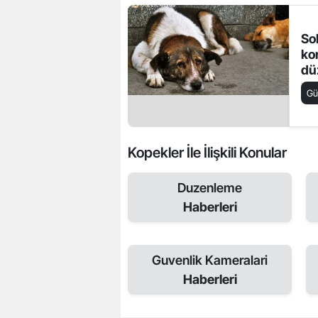
So
ko
dü
su
G
Kopekler İle İlişkili Konular
Duzenleme
Haberleri
Guvenlik Kameralari
Haberleri