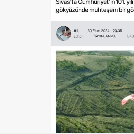
Sivas'ta Cumhuriyet'in 101. yı
gökyüzünde muhteşem bir göst
Ali
30 Ekim 2024 - 20:35
YAYINLANMA
OKU
Editör