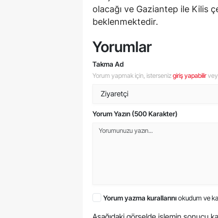
olacağı ve Gaziantep ile Kilis 
beklenmektedir.
Yorumlar
Takma Ad
Yorum yapmak için, isterseniz
giriş yapabilir
ve
Yorum Yazın (500 Karakter)
Yorum yazma kurallarını
okudum ve ka
Aşağıdaki görselde işlemin sonucu ka