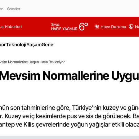
ar
Galeriler
6
°
Sivas
as Haberleri
Hava Durumu
Na
HAFİF YAĞMUR
por
Teknoloji
Yaşam
Genel
vsim Normallerine Uygun Hava Bekleniyor
 Mevsim Normallerine Uyg
nün son tahminlerine göre, Türkiye'nin kuzey ve g
. Kuzey ve iç kesimlerde pus ve sis de görülecek. B
ntep ve Kilis çevrelerinde yoğun yağışlar etkili olac