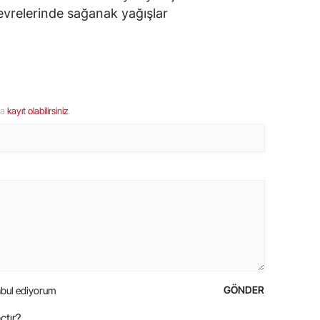
çevrelerinde sağanak yağışlar
ya
kayıt olabilirsiniz
.
GÖNDER
bul ediyorum
çtır?