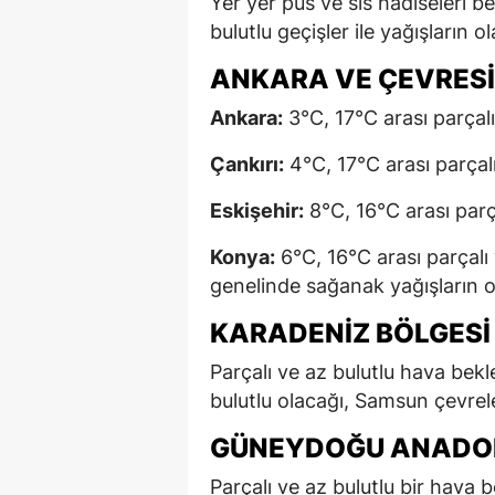
Yer yer pus ve sis hadiseleri b
bulutlu geçişler ile yağışların 
ANKARA VE ÇEVRES
Ankara:
3°C, 17°C arası parçalı
Çankırı:
4°C, 17°C arası parçalı
Eskişehir:
8°C, 16°C arası parça
Konya:
6°C, 16°C arası parçalı 
genelinde sağanak yağışların ol
KARADENIZ BÖLGES
Parçalı ve az bulutlu hava bek
bulutlu olacağı, Samsun çevrel
GÜNEYDOĞU ANADOL
Parçalı ve az bulutlu bir hava 