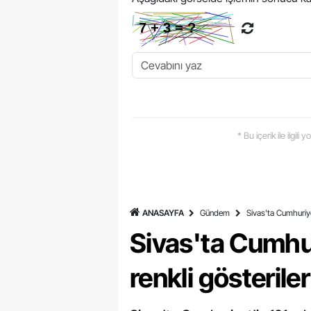
* Bu içerik ile ilgili
ANASAYFA
Gündem
Sivas'ta Cumhuriye
Sivas'ta Cumhu
renkli gösteriler