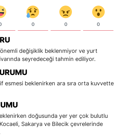
0
0
0
0
RU
 önemli değişiklik beklenmiyor ve yurt
varında seyredeceği tahmin ediliyor.
DURUMU
if esmesi beklenirken ara sıra orta kuvvette
RUMU
 beklenirken doğusunda yer yer çok bulutlu
 Kocaeli, Sakarya ve Bilecik çevrelerinde
.