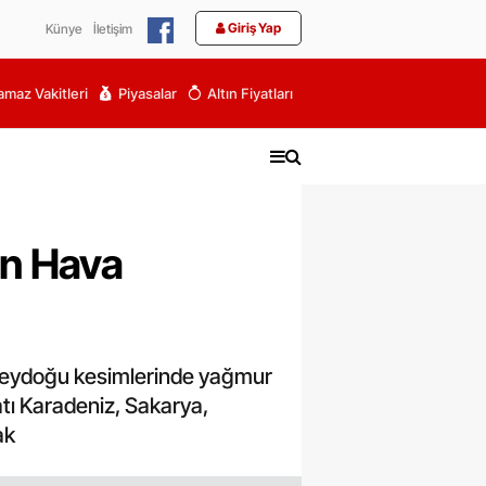
Giriş Yap
Künye
İletişim
maz Vakitleri
Piyasalar
Altın Fiyatları
un Hava
üneydoğu kesimlerinde yağmur
atı Karadeniz, Sakarya,
ak