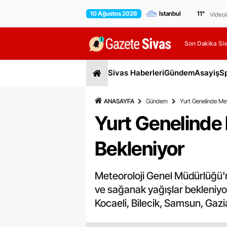
10 Ağustos 2026
11
°
Videol
Son Dakika Siv
Sivas Haberleri
Gündem
Asayiş
S
ANASAYFA
Gündem
Yurt Genelinde Me
Yurt Genelinde
Bekleniyor
Meteoroloji Genel Müdürlüğü'
ve sağanak yağışlar bekleniyor
Kocaeli, Bilecik, Samsun, Gazia