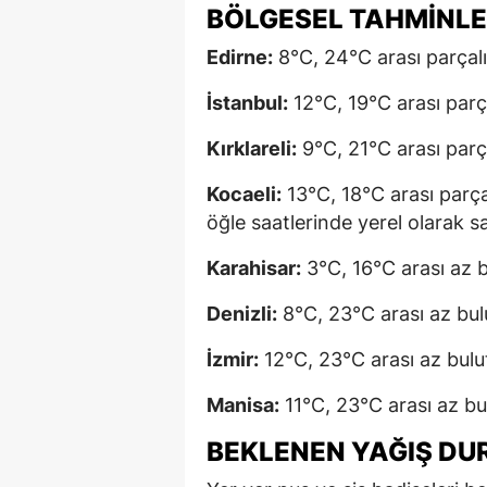
BÖLGESEL TAHMINL
Edirne:
8°C, 24°C arası parçalı
İstanbul:
12°C, 19°C arası parça
Kırklareli:
9°C, 21°C arası parça
Kocaeli:
13°C, 18°C arası parça
öğle saatlerinde yerel olarak 
Karahisar:
3°C, 16°C arası az b
Denizli:
8°C, 23°C arası az bulu
İzmir:
12°C, 23°C arası az bulut
Manisa:
11°C, 23°C arası az bul
BEKLENEN YAĞIŞ D