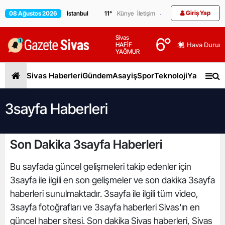
Giriş Yap
08 Ağustos 2026
11
°
Künye
İletişim
Sivas
6
°
HAFİF
Hava Durum
YAĞMUR
Sivas Haberleri
Gündem
Asayiş
Spor
Teknoloji
Yaşam
Gen
3sayfa Haberleri
Son Dakika 3sayfa Haberleri
Bu sayfada güncel gelişmeleri takip edenler için
3sayfa ile ilgili en son gelişmeler ve son dakika 3sayfa
haberleri sunulmaktadır. 3sayfa ile ilgili tüm video,
3sayfa fotoğrafları ve 3sayfa haberleri Sivas'ın en
güncel haber sitesi. Son dakika Sivas haberleri, Sivas