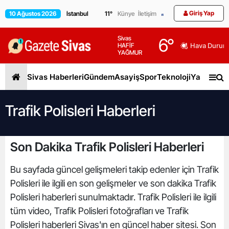
Giriş Yap
10 Ağustos 2026
11
°
Künye
İletişim
Sivas
6
°
HAFİF
Hava Durum
YAĞMUR
Sivas Haberleri
Gündem
Asayiş
Spor
Teknoloji
Yaşam
Gen
Trafik Polisleri Haberleri
Son Dakika Trafik Polisleri Haberleri
Bu sayfada güncel gelişmeleri takip edenler için Trafik
Polisleri ile ilgili en son gelişmeler ve son dakika Trafik
Polisleri haberleri sunulmaktadır. Trafik Polisleri ile ilgili
tüm video, Trafik Polisleri fotoğrafları ve Trafik
Polisleri haberleri Sivas'ın en güncel haber sitesi. Son