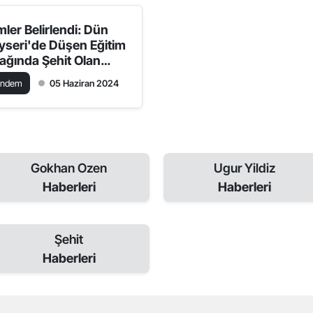
mler Belirlendi: Dün
yseri'de Düşen Eğitim
ağında Şehit Olan
erlerin Kimlikleri
ündem
05 Haziran 2024
ıklandı
Gokhan Ozen
Ugur Yildiz
Haberleri
Haberleri
Şehit
Haberleri