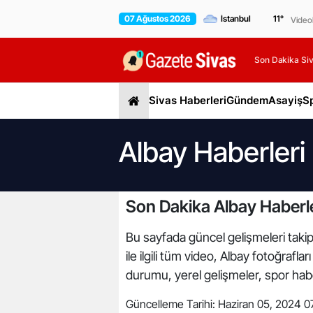
07 Ağustos 2026
11
°
Video
Son Dakika Siv
Sivas Haberleri
Gündem
Asayiş
S
Albay Haberleri
Son Dakika Albay Haberle
Bu sayfada güncel gelişmeleri takip 
ile ilgili tüm video, Albay fotoğrafl
durumu, yerel gelişmeler, spor haber
Güncelleme Tarihi:
Haziran 05, 2024 0