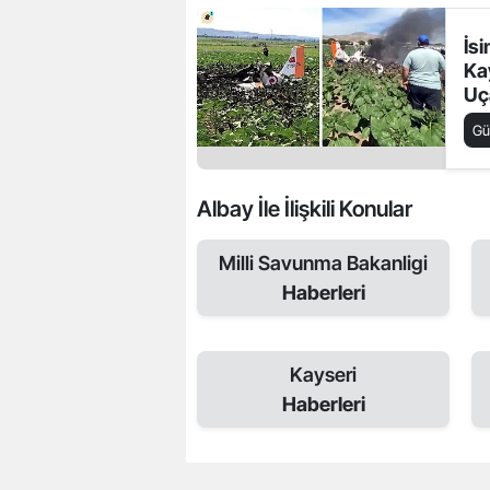
İsi
Ka
Uç
Ask
G
Aç
Albay İle İlişkili Konular
Milli Savunma Bakanligi
Haberleri
Kayseri
Haberleri