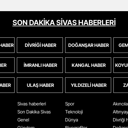
SON DAKİKA SİVAS HABERLERİ
 HABER
DIVRIĞI HABER
DOĞANŞAR HABER
GEM
BER
İMRANLI HABER
KANGAL HABER
KOYU
HABER
ULAŞ HABER
YILDIZELI HABER
Z
Sivas haberleri
Spor
Akıncıl
Son Dakika Sivas
Teknoloji
Altınya
Genel
Dünya
Divriği
Gündem
Biyografiler
Doğanş