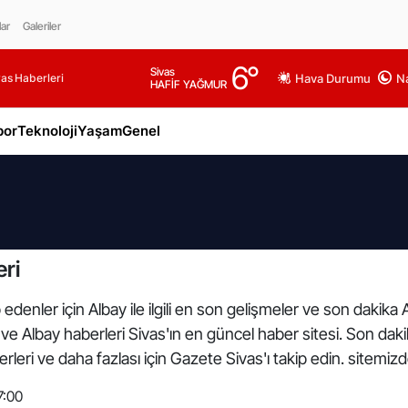
lar
Galeriler
6
°
Sivas
as Haberleri
Hava Durumu
Na
HAFİF YAĞMUR
por
Teknoloji
Yaşam
Genel
ri
edenler için Albay ile ilgili en son gelişmeler ve son dakika
arı ve Albay haberleri Sivas'ın en güncel haber sitesi. Son da
leri ve daha fazlası için Gazete Sivas'ı takip edin. sitemiz
7:00