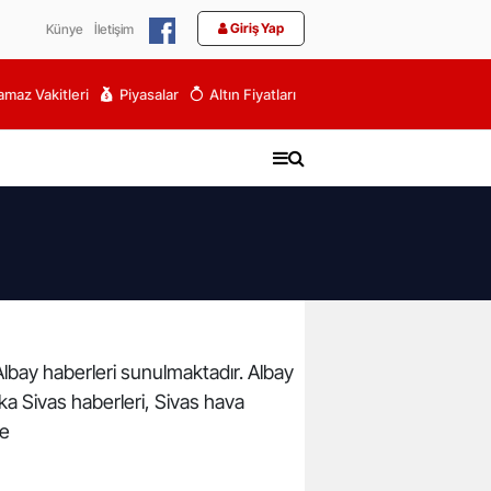
Giriş Yap
Künye
İletişim
maz Vakitleri
Piyasalar
Altın Fiyatları
 Albay haberleri sunulmaktadır. Albay
kika Sivas haberleri, Sivas hava
de