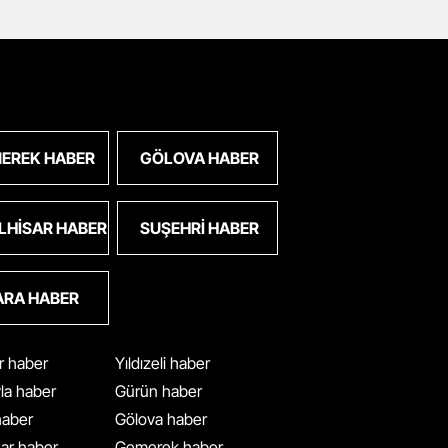
EREK HABER
GÖLOVA HABER
LHISAR HABER
SUŞEHRI HABER
ARA HABER
ar haber
Yıldızeli haber
yla haber
Gürün haber
 haber
Gölova haber
ar haber
Gemerek haber