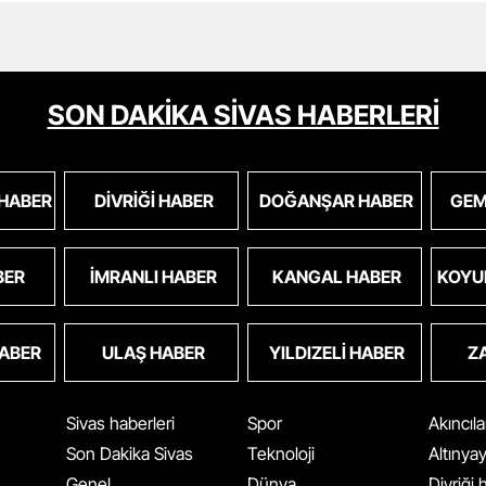
SON DAKİKA SİVAS HABERLERİ
 HABER
DIVRIĞI HABER
DOĞANŞAR HABER
GEM
BER
İMRANLI HABER
KANGAL HABER
KOYU
HABER
ULAŞ HABER
YILDIZELI HABER
Z
Sivas haberleri
Spor
Akıncıl
Son Dakika Sivas
Teknoloji
Altınya
Genel
Dünya
Divriği