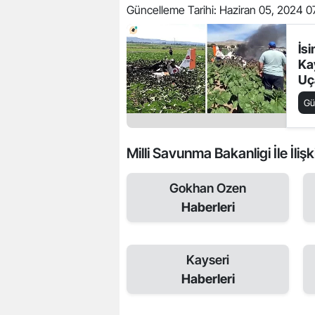
Güncelleme Tarihi:
Haziran 05, 2024 0
İsi
Ka
Uç
Ask
G
Aç
Milli Savunma Bakanligi İle İlişk
Gokhan Ozen
Haberleri
Kayseri
Haberleri