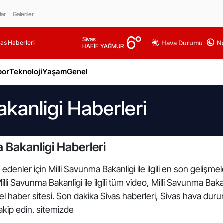
lar
Galeriler
6
°
Sivas
as Haberleri
Hava Durumu
Na
HAFİF YAĞMUR
por
Teknoloji
Yaşam
Genel
kanligi Haberleri
 Bakanligi Haberleri
edenler için Milli Savunma Bakanligi ile ilgili en son gelişm
lli Savunma Bakanligi ile ilgili tüm video, Milli Savunma Baka
el haber sitesi. Son dakika Sivas haberleri, Sivas hava duru
takip edin. sitemizde