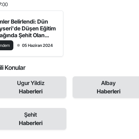
7:00
mler Belirlendi: Dün
yseri'de Düşen Eğitim
ağında Şehit Olan
erlerin Kimlikleri
ündem
05 Haziran 2024
ıklandı
ili Konular
Ugur Yildiz
Albay
Haberleri
Haberleri
Şehit
Haberleri