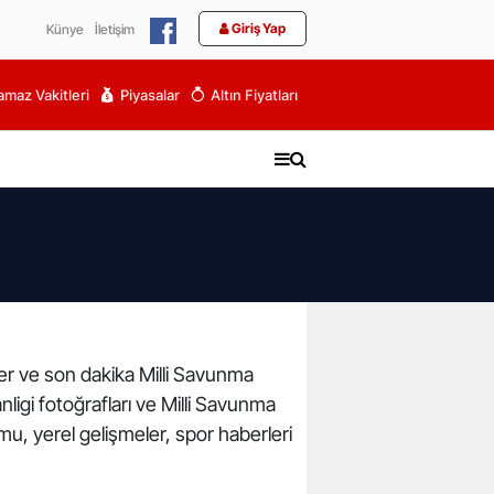
Giriş Yap
Künye
İletişim
maz Vakitleri
Piyasalar
Altın Fiyatları
eler ve son dakika Milli Savunma
nligi fotoğrafları ve Milli Savunma
mu, yerel gelişmeler, spor haberleri