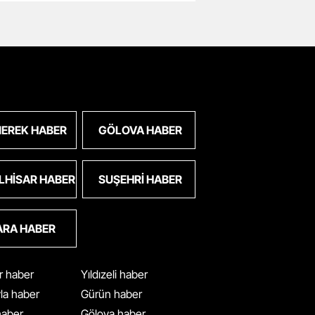
EREK HABER
GÖLOVA HABER
LHISAR HABER
SUŞEHRI HABER
ARA HABER
ar haber
Yıldızeli haber
yla haber
Gürün haber
 haber
Gölova haber