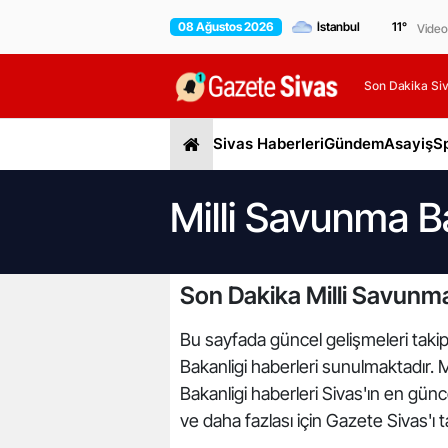
08 Ağustos 2026
11
°
Video
Son Dakika Siv
Sivas Haberleri
Gündem
Asayiş
S
Milli Savunma Ba
Son Dakika Milli Savunma
Bu sayfada güncel gelişmeleri takip 
Bakanligi haberleri sunulmaktadır. Mi
Bakanligi haberleri Sivas'ın en günc
ve daha fazlası için Gazete Sivas'ı 