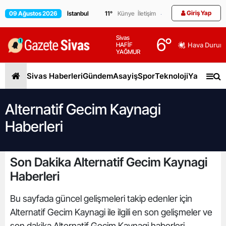
Giriş Yap
09 Ağustos 2026
11
°
Künye
İletişim
Sivas
6
°
HAFİF
Hava Durum
YAĞMUR
Sivas Haberleri
Gündem
Asayiş
Spor
Teknoloji
Yaşam
Gen
Alternatif Gecim Kaynagi
Haberleri
Son Dakika Alternatif Gecim Kaynagi
Haberleri
Bu sayfada güncel gelişmeleri takip edenler için
Alternatif Gecim Kaynagi ile ilgili en son gelişmeler ve
son dakika Alternatif Gecim Kaynagi haberleri