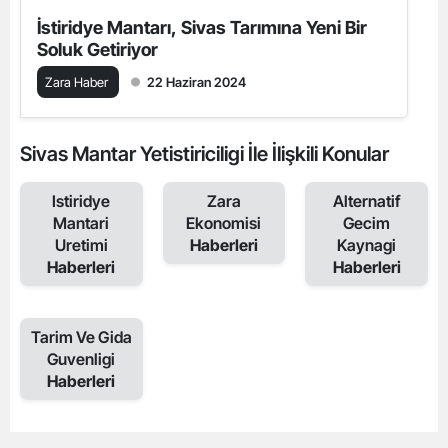
İstiridye Mantarı, Sivas Tarımına Yeni Bir
Soluk Getiriyor
Zara Haber
22 Haziran 2024
Sivas Mantar Yetistiriciligi İle İlişkili Konular
Istiridye
Zara
Alternatif
Mantari
Ekonomisi
Gecim
Uretimi
Haberleri
Kaynagi
Haberleri
Haberleri
Tarim Ve Gida
Guvenligi
Haberleri