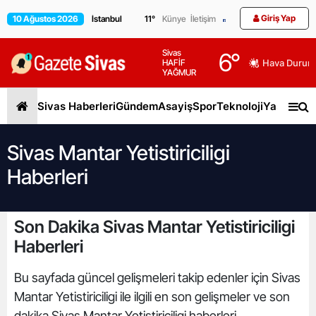
Giriş Yap
10 Ağustos 2026
11
°
Künye
İletişim
Sivas
6
°
HAFİF
Hava Durum
YAĞMUR
Sivas Haberleri
Gündem
Asayiş
Spor
Teknoloji
Yaşam
Gen
Sivas Mantar Yetistiriciligi
Haberleri
Son Dakika Sivas Mantar Yetistiriciligi
Haberleri
Bu sayfada güncel gelişmeleri takip edenler için Sivas
Mantar Yetistiriciligi ile ilgili en son gelişmeler ve son
dakika Sivas Mantar Yetistiriciligi haberleri