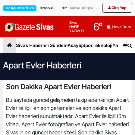
Giriş Yap
07 Ağustos 2026
11
°
Künye
İletişim
Sivas
6
°
HAFİF
Hava Durum
YAĞMUR
Sivas Haberleri
Gündem
Asayiş
Spor
Teknoloji
Yaşam
Gen
Apart Evler Haberleri
Son Dakika Apart Evler Haberleri
Bu sayfada güncel gelişmeleri takip edenler için Apart
Evler ile ilgili en son gelişmeler ve son dakika Apart
Evler haberleri sunulmaktadır. Apart Evler ile ilgili tüm
video, Apart Evler fotoğrafları ve Apart Evler haberleri
Sivas'ın en güncel haber sitesi. Son dakika Sivas