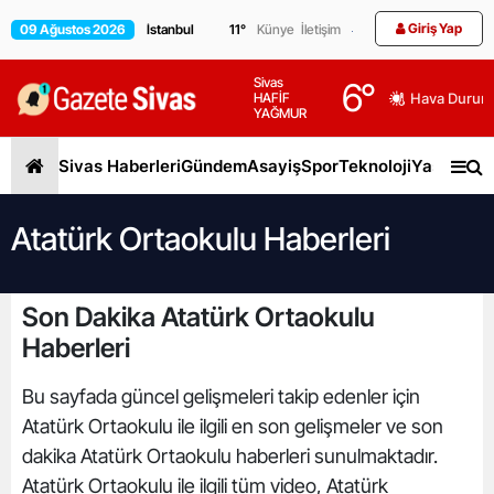
Giriş Yap
09 Ağustos 2026
11
°
Künye
İletişim
Sivas
6
°
HAFİF
Hava Durum
YAĞMUR
Sivas Haberleri
Gündem
Asayiş
Spor
Teknoloji
Yaşam
Gen
Atatürk Ortaokulu Haberleri
Son Dakika Atatürk Ortaokulu
Haberleri
Bu sayfada güncel gelişmeleri takip edenler için
Atatürk Ortaokulu ile ilgili en son gelişmeler ve son
dakika Atatürk Ortaokulu haberleri sunulmaktadır.
Atatürk Ortaokulu ile ilgili tüm video, Atatürk