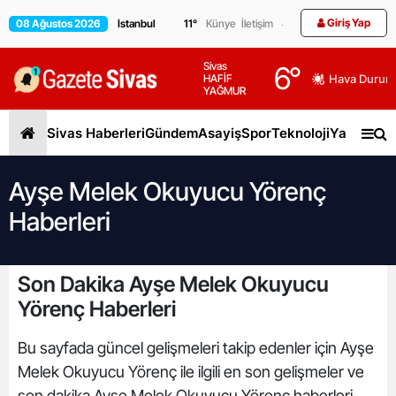
Giriş Yap
08 Ağustos 2026
11
°
Künye
İletişim
Sivas
6
°
HAFİF
Hava Durum
YAĞMUR
Sivas Haberleri
Gündem
Asayiş
Spor
Teknoloji
Yaşam
Gen
Ayşe Melek Okuyucu Yörenç
Haberleri
Son Dakika Ayşe Melek Okuyucu
Yörenç Haberleri
Bu sayfada güncel gelişmeleri takip edenler için Ayşe
Melek Okuyucu Yörenç ile ilgili en son gelişmeler ve
son dakika Ayşe Melek Okuyucu Yörenç haberleri