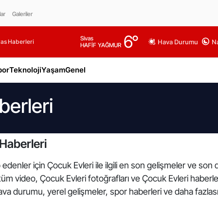
lar
Galeriler
6
°
Sivas
as Haberleri
Hava Durumu
Na
HAFİF YAĞMUR
por
Teknoloji
Yaşam
Genel
berleri
Haberleri
edenler için Çocuk Evleri ile ilgili en son gelişmeler ve son
i tüm video, Çocuk Evleri fotoğrafları ve Çocuk Evleri haberle
va durumu, yerel gelişmeler, spor haberleri ve daha fazlası 