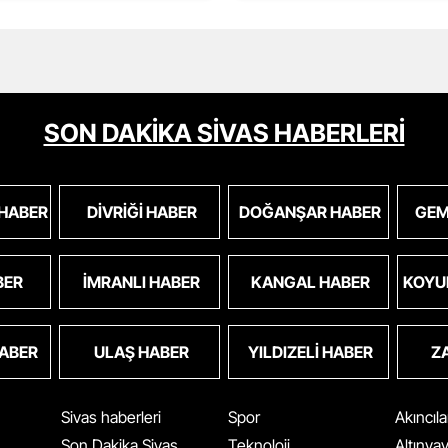
SON DAKİKA SİVAS HABERLERİ
 HABER
DIVRIĞI HABER
DOĞANŞAR HABER
GEM
BER
İMRANLI HABER
KANGAL HABER
KOYU
HABER
ULAŞ HABER
YILDIZELI HABER
Z
Sivas haberleri
Spor
Akıncıl
Son Dakika Sivas
Teknoloji
Altınya