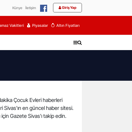
Giriş Yap
Künye
İletişim
maz Vakitleri
Piyasalar
Altın Fiyatları
 dakika Çocuk Evleri haberleri
ri Sivas'ın en güncel haber sitesi.
için Gazete Sivas'ı takip edin.