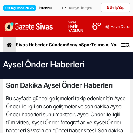
Giriş Yap
09 Ağustos 2026
11
°
Künye
İletişim
Sivas
6
°
HAFİF
Hava Durum
YAĞMUR
Sivas Haberleri
Gündem
Asayiş
Spor
Teknoloji
Yaşam
Gen
Aysel Önder Haberleri
Son Dakika Aysel Önder Haberleri
Bu sayfada güncel gelişmeleri takip edenler için Aysel
Önder ile ilgili en son gelişmeler ve son dakika Aysel
Önder haberleri sunulmaktadır. Aysel Önder ile ilgili
tüm video, Aysel Önder fotoğrafları ve Aysel Önder
haberleri Sivas'ın en güncel haber sitesi. Son dakika