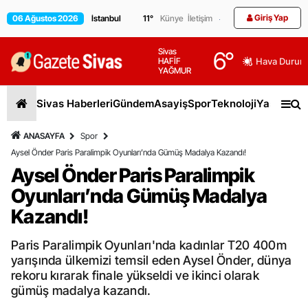
Giriş Yap
06 Ağustos 2026
11
°
Künye
İletişim
Sivas
6
°
HAFİF
Hava Durum
YAĞMUR
Sivas Haberleri
Gündem
Asayiş
Spor
Teknoloji
Yaşam
Gen
ANASAYFA
Spor
Aysel Önder Paris Paralimpik Oyunları’nda Gümüş Madalya Kazandı!
Aysel Önder Paris Paralimpik
Oyunları’nda Gümüş Madalya
Kazandı!
Paris Paralimpik Oyunları'nda kadınlar T20 400m
yarışında ülkemizi temsil eden Aysel Önder, dünya
rekoru kırarak finale yükseldi ve ikinci olarak
gümüş madalya kazandı.