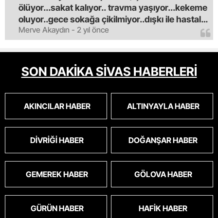
ölüyor...sakat kalıyor.. travma yaşıyor...kekeme
oluyor..gece sokağa çikilmiyor..dışkı ile hastalık
Merve Akaydın - 2 yıl önce
saciyorlar.araba ve taksi olmadan eve
gldemiyoruz.artik bıktık.mama lobisinden para
alan tipler yüzünden bu vahşi hayvanlar
masum algısı yapılıyor.iki gün aç kalsa kendi
SON DAKİKA SİVAS HABERLERİ
cinsini bile öldüren bu kopekler derhal
toplanmalı.sokaklar yaşanılmaz
oldu.korkuyoruz.
AKINCILAR HABER
ALTINYAYLA HABER
DIVRIĞI HABER
DOĞANŞAR HABER
GEMEREK HABER
GÖLOVA HABER
GÜRÜN HABER
HAFIK HABER