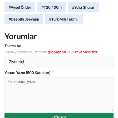
#Aysel Önder
#T20 400m
#Yulia Shuliar
#Deepthi Jeevanji
#Türk Milli Takımı.
Yorumlar
Takma Ad
Yorum yapmak için, isterseniz
giriş yapabilir
veya
kayıt olabilirsiniz
.
Yorum Yazın (500 Karakter)
GÖNDER