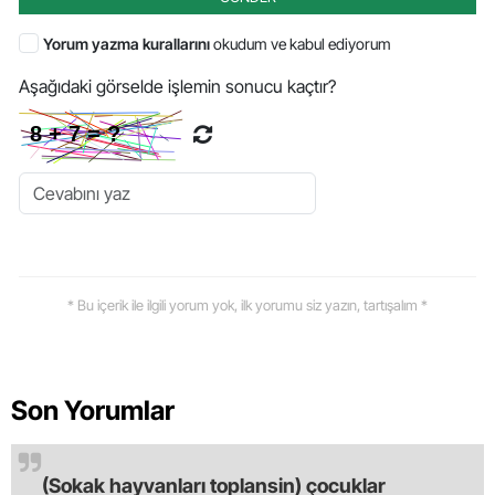
Yorum yazma kurallarını
okudum ve kabul ediyorum
Aşağıdaki görselde işlemin sonucu kaçtır?
* Bu içerik ile ilgili yorum yok, ilk yorumu siz yazın, tartışalım *
Son Yorumlar
(Sokak hayvanları toplansin) çocuklar