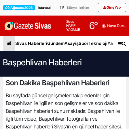
Giriş Yap
09 Ağustos 2026
11
°
Künye
İletişim
Sivas
6
°
HAFİF
Hava Durum
YAĞMUR
Sivas Haberleri
Gündem
Asayiş
Spor
Teknoloji
Yaşam
Gen
Başpehlivan Haberleri
Son Dakika Başpehlivan Haberleri
Bu sayfada güncel gelişmeleri takip edenler için
Başpehlivan ile ilgili en son gelişmeler ve son dakika
Başpehlivan haberleri sunulmaktadır. Başpehlivan ile
ilgili tüm video, Başpehlivan fotoğrafları ve
Başpehlivan haberleri Sivas'ın en güncel haber sitesi.