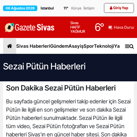
Giriş Yap
06 Ağustos 2026
11
°
Künye
İletişim
Sivas
6
°
HAFİF
Hava Durum
YAĞMUR
Sivas Haberleri
Gündem
Asayiş
Spor
Teknoloji
Yaşam
Gen
Sezai Pütün Haberleri
Son Dakika Sezai Pütün Haberleri
Bu sayfada güncel gelişmeleri takip edenler için Sezai
Pütün ile ilgili en son gelişmeler ve son dakika Sezai
Pütün haberleri sunulmaktadır. Sezai Pütün ile ilgili
tüm video, Sezai Pütün fotoğrafları ve Sezai Pütün
haberleri Sivas'ın en güncel haber sitesi. Son dakika