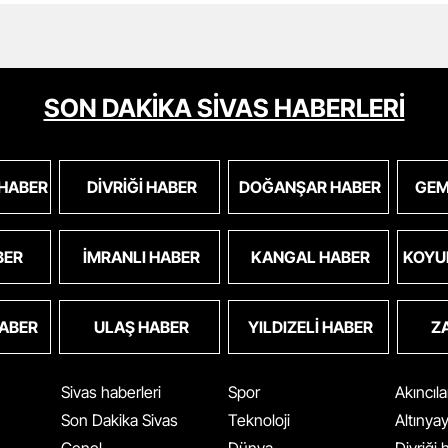
SON DAKİKA SİVAS HABERLERİ
 HABER
DIVRIĞI HABER
DOĞANŞAR HABER
GEM
BER
İMRANLI HABER
KANGAL HABER
KOYU
HABER
ULAŞ HABER
YILDIZELI HABER
Z
Sivas haberleri
Spor
Akıncıl
Son Dakika Sivas
Teknoloji
Altınya
Genel
Dünya
Divriği