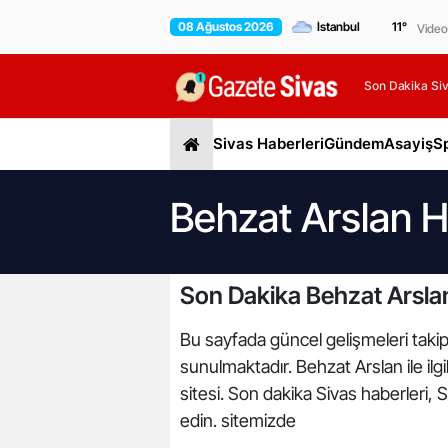
08 Ağustos 2026
11
°
Video
Son Dakika Siv
Sivas Haberleri
Gündem
Asayiş
S
Behzat Arslan H
Son Dakika Behzat Arslan
Bu sayfada güncel gelişmeleri takip 
sunulmaktadır. Behzat Arslan ile ilg
sitesi. Son dakika Sivas haberleri, 
edin. sitemizde