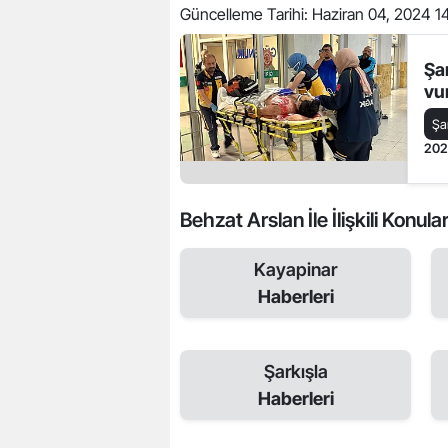
Güncelleme Tarihi:
Haziran 04, 2024 1
Şar
vur
Şa
20
Behzat Arslan İle İlişkili Konula
Kayapinar
Haberleri
Şarkışla
Haberleri