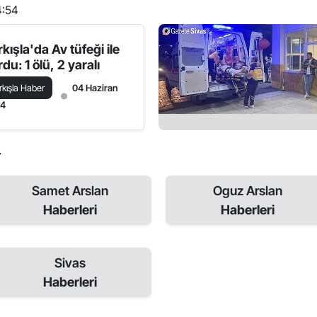
4:54
kışla'da Av tüfeği ile
du: 1 ölü, 2 yaralı
rkışla Haber
04 Haziran
24
r
Samet Arslan
Oguz Arslan
Haberleri
Haberleri
Sivas
Haberleri