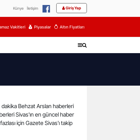
Giriş Yap
Künye
İletişim
maz Vakitleri
Piyasalar
Altın Fiyatları
n dakika Behzat Arslan haberleri
aberleri Sivas'ın en güncel haber
azlası için Gazete Sivas'ı takip