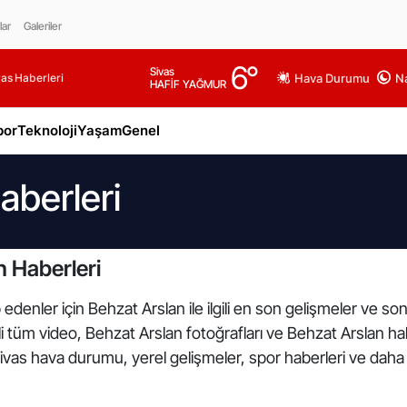
lar
Galeriler
6
°
Sivas
as Haberleri
Hava Durumu
Na
HAFİF YAĞMUR
por
Teknoloji
Yaşam
Genel
aberleri
 Haberleri
edenler için Behzat Arslan ile ilgili en son gelişmeler ve so
ili tüm video, Behzat Arslan fotoğrafları ve Behzat Arslan h
Sivas hava durumu, yerel gelişmeler, spor haberleri ve daha f