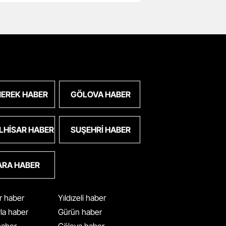
EREK HABER
GÖLOVA HABER
LHISAR HABER
SUŞEHRI HABER
ARA HABER
ar haber
Yıldızeli haber
yla haber
Gürün haber
 haber
Gölova haber