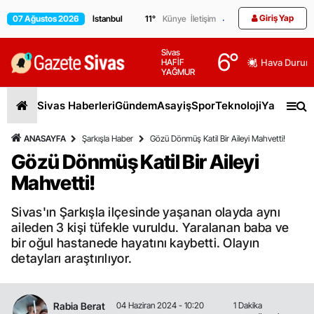
Giriş Yap
07 Ağustos 2026
11
°
Künye
İletişim
Sivas
6
°
HAFİF
Hava Durum
YAĞMUR
Sivas Haberleri
Gündem
Asayiş
Spor
Teknoloji
Yaşam
Gen
ANASAYFA
Şarkışla Haber
Gözü Dönmüş Katil Bir Aileyi Mahvetti!
Gözü Dönmüş Katil Bir Aileyi
Mahvetti!
Sivas'ın Şarkışla ilçesinde yaşanan olayda aynı
aileden 3 kişi tüfekle vuruldu. Yaralanan baba ve
bir oğul hastanede hayatını kaybetti. Olayın
detayları araştırılıyor.
Rabia Berat
04 Haziran 2024 - 10:20
1 Dakika