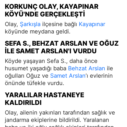
KORKUNÇ OLAY, KAYAPINAR
KÖYÜ'NDE GERÇEKLEŞTI
Olay,
Şarkışla
ilçesine bağlı
Kayapınar
köyünde meydana geldi.
SEFA S., BEHZAT ARSLAN VE OĞUZ
ILE SAMET ARSLAN'I VURDU
Köyde yaşayan Sefa S., daha önce
husumet yaşadığı baba
Behzat Arslan
ile
oğulları Oğuz ve
Samet Arslan
’ı evlerinin
önünde tüfekle vurdu.
YARALILAR HASTANEYE
KALDIRILDI
Olay, ailenin yakınları tarafından sağlık ve
jandarma ekiplerine bildirildi. Yaralanan