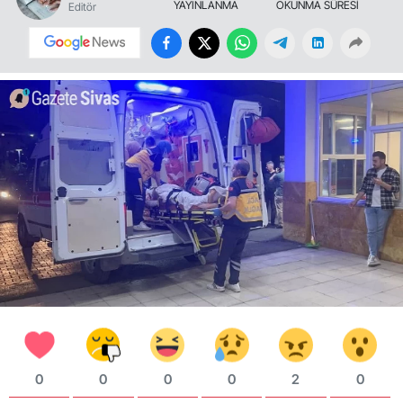
YAYINLANMA
OKUNMA SÜRESİ
Editör
0
0
0
0
2
0