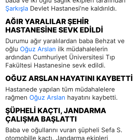
baba ve iki oğlu sağlık ekipleri tarafından
Şarkışla
Devlet Hastanesi’ne kaldırıldı.
AĞIR YARALILAR ŞEHIR
HASTANESINE SEVK EDILDI
Durumu ağır yaralılardan baba Behzat ve
oğlu
Oğuz Arslan
ilk müdahalelerin
ardından Cumhuriyet Üniversitesi Tıp
Fakültesi Hastanesine sevk edildi.
OĞUZ ARSLAN HAYATINI KAYBETTI
Hastanede yapılan tüm müdahalelere
rağmen
Oğuz Arslan
hayatını kaybetti.
ŞÜPHELI KAÇTI, JANDARMA
ÇALIŞMA BAŞLATTI
Baba ve oğullarını vuran şüpheli Sefa S.
otomobille kaçtı. Jandarma ekipleri