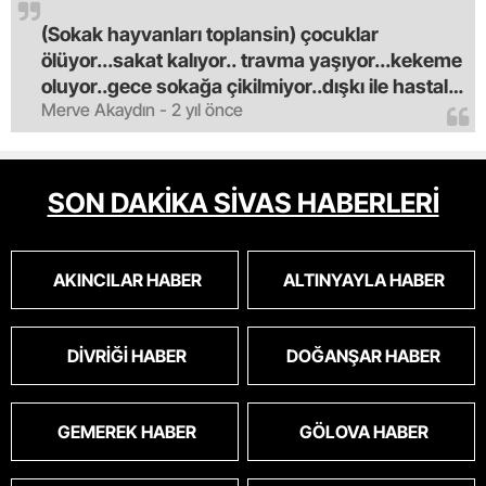
(Sokak hayvanları toplansin) çocuklar
ölüyor...sakat kalıyor.. travma yaşıyor...kekeme
oluyor..gece sokağa çikilmiyor..dışkı ile hastalık
Merve Akaydın - 2 yıl önce
saciyorlar.araba ve taksi olmadan eve
gldemiyoruz.artik bıktık.mama lobisinden para
alan tipler yüzünden bu vahşi hayvanlar
masum algısı yapılıyor.iki gün aç kalsa kendi
SON DAKİKA SİVAS HABERLERİ
cinsini bile öldüren bu kopekler derhal
toplanmalı.sokaklar yaşanılmaz
oldu.korkuyoruz.
AKINCILAR HABER
ALTINYAYLA HABER
DIVRIĞI HABER
DOĞANŞAR HABER
GEMEREK HABER
GÖLOVA HABER