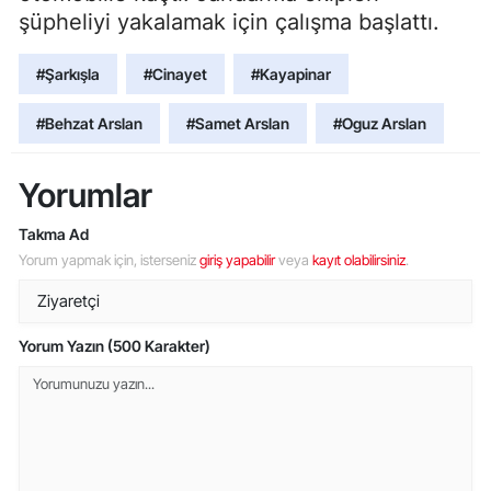
şüpheliyi yakalamak için çalışma başlattı.
#Şarkışla
#Cinayet
#Kayapinar
#Behzat Arslan
#Samet Arslan
#Oguz Arslan
Yorumlar
Takma Ad
Yorum yapmak için, isterseniz
giriş yapabilir
veya
kayıt olabilirsiniz
.
Yorum Yazın (500 Karakter)