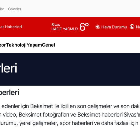
lar
Galeriler
6
°
Sivas
as Haberleri
Hava Durumu
Na
HAFİF YAĞMUR
por
Teknoloji
Yaşam
Genel
eri
erleri
edenler için Beksimet ile ilgili en son gelişmeler ve son da
üm video, Beksimet fotoğrafları ve Beksimet haberleri Sivas'
urumu, yerel gelişmeler, spor haberleri ve daha fazlası için 