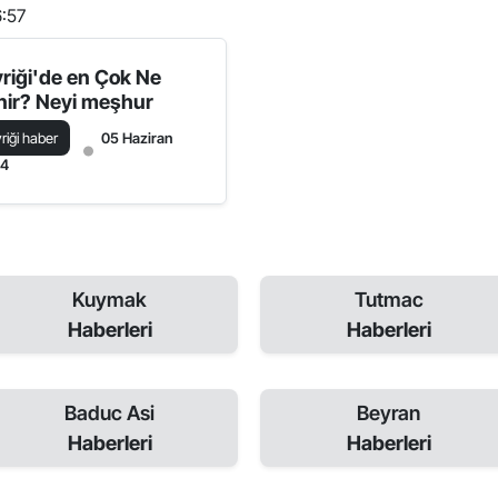
6:57
vriği'de en Çok Ne
nir? Neyi meşhur
vriği haber
05 Haziran
24
Kuymak
Tutmac
Haberleri
Haberleri
Baduc Asi
Beyran
Haberleri
Haberleri