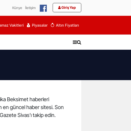
Giriş Yap
Künye
İletişim
maz Vakitleri
Piyasalar
Altın Fiyatları
kika Beksimet haberleri
ın en güncel haber sitesi. Son
Gazete Sivas'ı takip edin.