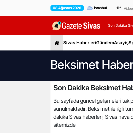
08 Ağustos 2026
11
°
Video
Son Dakika Siv
Sivas Haberleri
Gündem
Asayiş
S
Beksimet Haberl
Son Dakika Beksimet Hab
Bu sayfada güncel gelişmeleri takip 
sunulmaktadır. Beksimet ile ilgili t
dakika Sivas haberleri, Sivas hava d
sitemizde