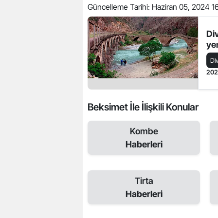
Güncelleme Tarihi:
Haziran 05, 2024 1
Di
ye
Di
20
Beksimet İle İlişkili Konular
Kombe
Haberleri
Tirta
Haberleri