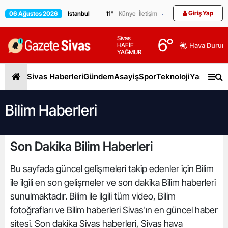
Giriş Yap
06 Ağustos 2026
11
°
Künye
İletişim
Sivas
6
°
HAFİF
Hava Durum
YAĞMUR
Sivas Haberleri
Gündem
Asayiş
Spor
Teknoloji
Yaşam
Gen
Bilim Haberleri
Son Dakika Bilim Haberleri
Bu sayfada güncel gelişmeleri takip edenler için Bilim
ile ilgili en son gelişmeler ve son dakika Bilim haberleri
sunulmaktadır. Bilim ile ilgili tüm video, Bilim
fotoğrafları ve Bilim haberleri Sivas'ın en güncel haber
sitesi. Son dakika Sivas haberleri, Sivas hava