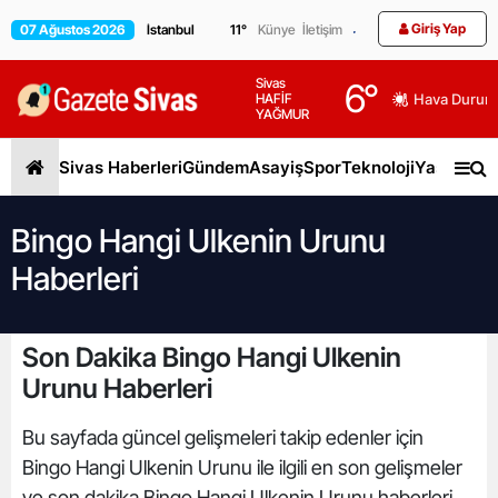
Giriş Yap
07 Ağustos 2026
11
°
Künye
İletişim
Sivas
6
°
HAFİF
Hava Durum
YAĞMUR
Sivas Haberleri
Gündem
Asayiş
Spor
Teknoloji
Yaşam
Gen
Bingo Hangi Ulkenin Urunu
Haberleri
Son Dakika Bingo Hangi Ulkenin
Urunu Haberleri
Bu sayfada güncel gelişmeleri takip edenler için
Bingo Hangi Ulkenin Urunu ile ilgili en son gelişmeler
ve son dakika Bingo Hangi Ulkenin Urunu haberleri