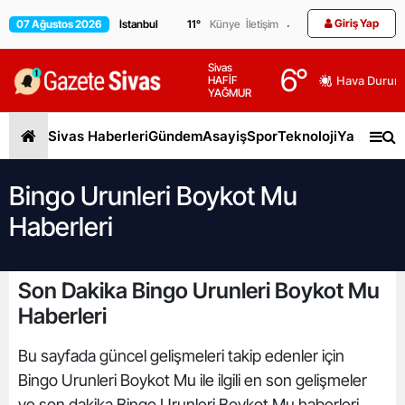
Giriş Yap
07 Ağustos 2026
11
°
Künye
İletişim
Sivas
6
°
HAFİF
Hava Durum
YAĞMUR
Sivas Haberleri
Gündem
Asayiş
Spor
Teknoloji
Yaşam
Gen
Bingo Urunleri Boykot Mu
Haberleri
Son Dakika Bingo Urunleri Boykot Mu
Haberleri
Bu sayfada güncel gelişmeleri takip edenler için
Bingo Urunleri Boykot Mu ile ilgili en son gelişmeler
ve son dakika Bingo Urunleri Boykot Mu haberleri