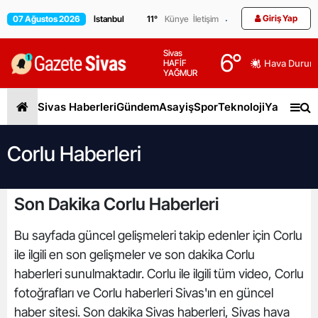
Giriş Yap
07 Ağustos 2026
11
°
Künye
İletişim
Sivas
6
°
HAFİF
Hava Durum
YAĞMUR
Sivas Haberleri
Gündem
Asayiş
Spor
Teknoloji
Yaşam
Gen
Corlu Haberleri
Son Dakika Corlu Haberleri
Bu sayfada güncel gelişmeleri takip edenler için Corlu
ile ilgili en son gelişmeler ve son dakika Corlu
haberleri sunulmaktadır. Corlu ile ilgili tüm video, Corlu
fotoğrafları ve Corlu haberleri Sivas'ın en güncel
haber sitesi. Son dakika Sivas haberleri, Sivas hava