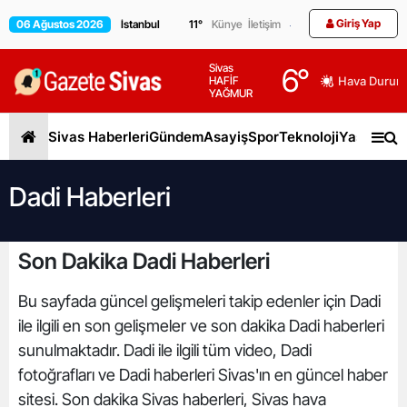
Giriş Yap
06 Ağustos 2026
11
°
Künye
İletişim
Sivas
6
°
HAFİF
Hava Durum
YAĞMUR
Sivas Haberleri
Gündem
Asayiş
Spor
Teknoloji
Yaşam
Gen
Dadi Haberleri
Son Dakika Dadi Haberleri
Bu sayfada güncel gelişmeleri takip edenler için Dadi
ile ilgili en son gelişmeler ve son dakika Dadi haberleri
sunulmaktadır. Dadi ile ilgili tüm video, Dadi
fotoğrafları ve Dadi haberleri Sivas'ın en güncel haber
sitesi. Son dakika Sivas haberleri, Sivas hava