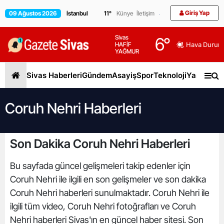
Giriş Yap
09 Ağustos 2026
11
°
Künye
İletişim
Sivas
6
°
HAFİF
Hava Durum
YAĞMUR
Sivas Haberleri
Gündem
Asayiş
Spor
Teknoloji
Yaşam
Gen
Coruh Nehri Haberleri
Son Dakika Coruh Nehri Haberleri
Bu sayfada güncel gelişmeleri takip edenler için
Coruh Nehri ile ilgili en son gelişmeler ve son dakika
Coruh Nehri haberleri sunulmaktadır. Coruh Nehri ile
ilgili tüm video, Coruh Nehri fotoğrafları ve Coruh
Nehri haberleri Sivas'ın en güncel haber sitesi. Son