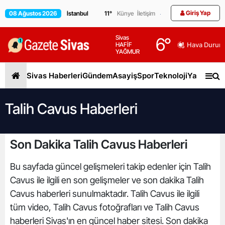
Giriş Yap
08 Ağustos 2026
11
°
Künye
İletişim
Sivas
6
°
HAFİF
Hava Durum
YAĞMUR
Sivas Haberleri
Gündem
Asayiş
Spor
Teknoloji
Yaşam
Gen
Talih Cavus Haberleri
Son Dakika Talih Cavus Haberleri
Bu sayfada güncel gelişmeleri takip edenler için Talih
Cavus ile ilgili en son gelişmeler ve son dakika Talih
Cavus haberleri sunulmaktadır. Talih Cavus ile ilgili
tüm video, Talih Cavus fotoğrafları ve Talih Cavus
haberleri Sivas'ın en güncel haber sitesi. Son dakika