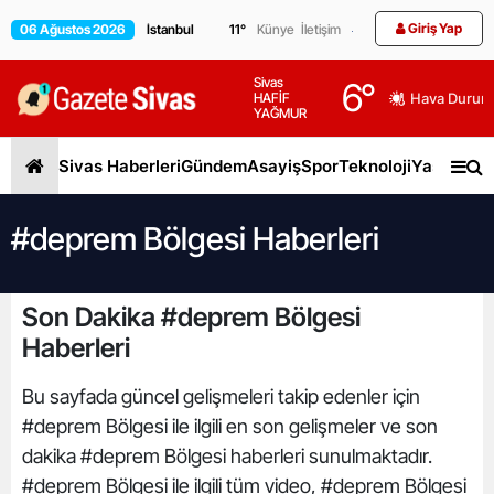
Giriş Yap
06 Ağustos 2026
11
°
Künye
İletişim
Sivas
6
°
HAFİF
Hava Durum
YAĞMUR
Sivas Haberleri
Gündem
Asayiş
Spor
Teknoloji
Yaşam
Gen
#deprem Bölgesi Haberleri
Son Dakika #deprem Bölgesi
Haberleri
Bu sayfada güncel gelişmeleri takip edenler için
#deprem Bölgesi ile ilgili en son gelişmeler ve son
dakika #deprem Bölgesi haberleri sunulmaktadır.
#deprem Bölgesi ile ilgili tüm video, #deprem Bölgesi