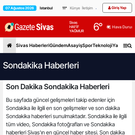
Giriş Yap
07 Ağustos 2026
11
°
Künye
İletişim
Sivas
6
°
HAFİF
Hava Durum
YAĞMUR
Sivas Haberleri
Gündem
Asayiş
Spor
Teknoloji
Yaşam
Gen
Sondakika Haberleri
Son Dakika Sondakika Haberleri
Bu sayfada güncel gelişmeleri takip edenler için
Sondakika ile ilgili en son gelişmeler ve son dakika
Sondakika haberleri sunulmaktadır. Sondakika ile ilgili
tüm video, Sondakika fotoğrafları ve Sondakika
haberleri Sivas'ın en güncel haber sitesi. Son dakika