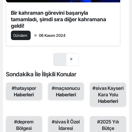
Bir kahraman görevini başarıyla
tamamladı, şimdi sıra diğer kahramana
geldi!
Gündem
06 Kasım 2024
>
Sondakika İle İlişkili Konular
#hatayspor
#maçsonucu
#sivas Kayseri
Haberleri
Haberleri
Kara Yolu
Haberleri
#deprem
#sivas İl Özel
#2025 Yılı
Bölgesi
İdaresi
Bütçe