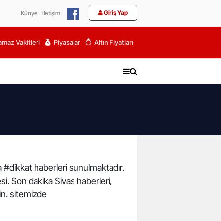
Giriş Yap
Künye
İletişim
maz Vakitleri
Piyasalar
Altın Fiyatları
ka #dikkat haberleri sunulmaktadır.
esi. Son dakika Sivas haberleri,
in. sitemizde