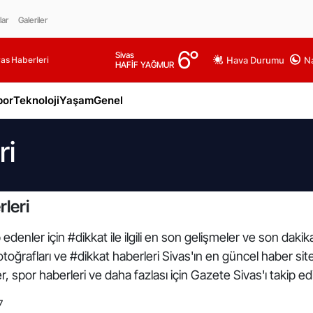
lar
Galeriler
6
°
Sivas
as Haberleri
Hava Durumu
Na
HAFİF YAĞMUR
por
Teknoloji
Yaşam
Genel
ri
leri
edenler için #dikkat ile ilgili en son gelişmeler ve son daki
 fotoğrafları ve #dikkat haberleri Sivas'ın en güncel haber sit
 spor haberleri ve daha fazlası için Gazete Sivas'ı takip ed
7