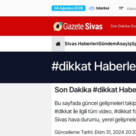
08 Ağustos 2026
11
°
Video
Son Dakika Siv
Sivas Haberleri
Gündem
Asayiş
S
#dikkat Haberle
Son Dakika #dikkat Haber
Bu sayfada güncel gelişmeleri takip 
#dikkat ile ilgili tüm video, #dikkat
Sivas hava durumu, yerel gelişmeler,
Güncelleme Tarihi:
Ekim 31, 2024 20:3