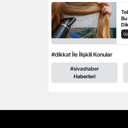
Teh
Bu
Di
Ön
G
Çık
#dikkat İle İlişkili Konular
#sivashaber
Haberleri