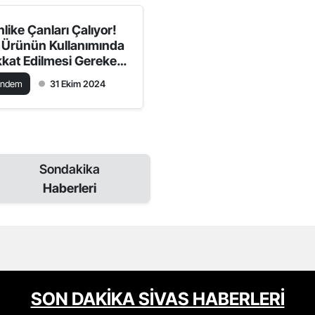
like Çanları Çalıyor!
 Ürünün Kullanımında
kkat Edilmesi Gereken
emli Detaylar Ortaya
ündem
31 Ekim 2024
tı
Sondakika
Haberleri
SON DAKİKA SİVAS HABERLERİ