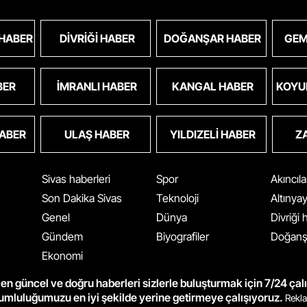
 HABER
DIVRIĞI HABER
DOĞANŞAR HABER
GEM
BER
İMRANLI HABER
KANGAL HABER
KOYU
HABER
ULAŞ HABER
YILDIZELI HABER
Z
Sivas haberleri
Spor
Akıncıl
Son Dakika Sivas
Teknoloji
Altınya
Genel
Dünya
Divriği
Gündem
Biyografiler
Doğanş
Ekonomi
en güncel ve doğru haberleri sizlerle buluşturmak için 7/24 çal
rumluluğumuzu en iyi şekilde yerine getirmeye çalışıyoruz.
Rekla