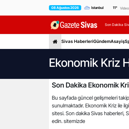
08 Ağustos 2026
11
°
Video
Son Dakika Siv
Sivas Haberleri
Gündem
Asayiş
S
Ekonomik Kriz H
Son Dakika Ekonomik Kri
Bu sayfada güncel gelişmeleri takip 
sunulmaktadır. Ekonomik Kriz ile ilg
sitesi. Son dakika Sivas haberleri, 
edin. sitemizde