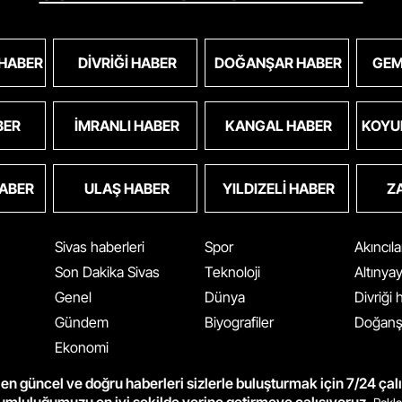
 HABER
DIVRIĞI HABER
DOĞANŞAR HABER
GEM
BER
İMRANLI HABER
KANGAL HABER
KOYU
HABER
ULAŞ HABER
YILDIZELI HABER
Z
Sivas haberleri
Spor
Akıncıl
Son Dakika Sivas
Teknoloji
Altınya
Genel
Dünya
Divriği
Gündem
Biyografiler
Doğanş
Ekonomi
en güncel ve doğru haberleri sizlerle buluşturmak için 7/24 çal
rumluluğumuzu en iyi şekilde yerine getirmeye çalışıyoruz.