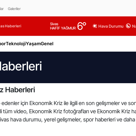
lar
Galeriler
6
°
Sivas
as Haberleri
Hava Durumu
Na
HAFİF YAĞMUR
por
Teknoloji
Yaşam
Genel
aberleri
z Haberleri
edenler için Ekonomik Kriz ile ilgili en son gelişmeler ve s
ili tüm video, Ekonomik Kriz fotoğrafları ve Ekonomik Kriz h
Sivas hava durumu, yerel gelişmeler, spor haberleri ve daha f