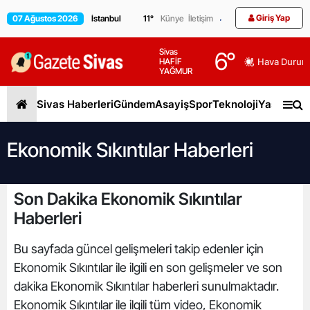
Giriş Yap
07 Ağustos 2026
11
°
Künye
İletişim
Sivas
6
°
HAFİF
Hava Durum
YAĞMUR
Sivas Haberleri
Gündem
Asayiş
Spor
Teknoloji
Yaşam
Gen
Ekonomik Sıkıntılar Haberleri
Son Dakika Ekonomik Sıkıntılar
Haberleri
Bu sayfada güncel gelişmeleri takip edenler için
Ekonomik Sıkıntılar ile ilgili en son gelişmeler ve son
dakika Ekonomik Sıkıntılar haberleri sunulmaktadır.
Ekonomik Sıkıntılar ile ilgili tüm video, Ekonomik