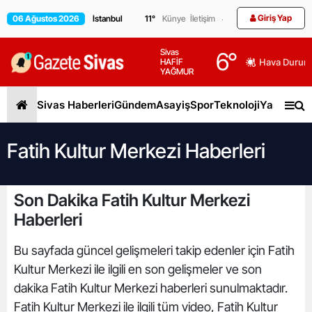
Giriş Yap
06 Ağustos 2026
11
°
Künye
İletişim
Sivas
6
°
HAFİF
Hava Durum
YAĞMUR
Sivas Haberleri
Gündem
Asayiş
Spor
Teknoloji
Yaşam
Gen
Fatih Kultur Merkezi Haberleri
Son Dakika Fatih Kultur Merkezi
Haberleri
Bu sayfada güncel gelişmeleri takip edenler için Fatih
Kultur Merkezi ile ilgili en son gelişmeler ve son
dakika Fatih Kultur Merkezi haberleri sunulmaktadır.
Fatih Kultur Merkezi ile ilgili tüm video, Fatih Kultur