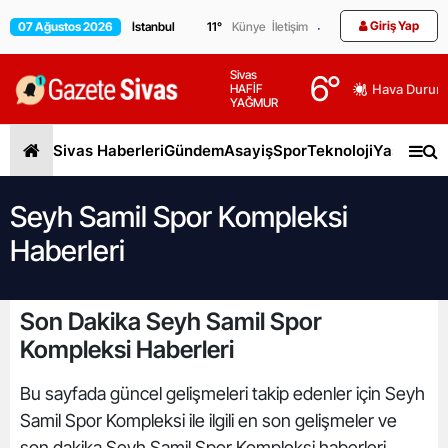
Giriş Yap
07 Ağustos 2026
11
°
Künye
İletişim
Sivas
6
°
HAFİF
Hava Durum
YAĞMUR
Sivas Haberleri
Gündem
Asayiş
Spor
Teknoloji
Yaşam
Gen
Seyh Samil Spor Kompleksi
Haberleri
Son Dakika Seyh Samil Spor
Kompleksi Haberleri
Bu sayfada güncel gelişmeleri takip edenler için Seyh
Samil Spor Kompleksi ile ilgili en son gelişmeler ve
son dakika Seyh Samil Spor Kompleksi haberleri