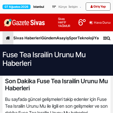
Giriş Yap
07 Ağustos 2026
11
°
Künye
İletişim
Sivas
6
°
HAFİF
Hava Durum
YAĞMUR
Sivas Haberleri
Gündem
Asayiş
Spor
Teknoloji
Yaşam
Gen
Fuse Tea Israilin Urunu Mu
Haberleri
Son Dakika Fuse Tea Israilin Urunu Mu
Haberleri
Bu sayfada güncel gelişmeleri takip edenler için Fuse
Tea Israilin Urunu Mu ile ilgili en son gelişmeler ve son
dakika Fuse Tea Israilin Urunu Mu haberleri