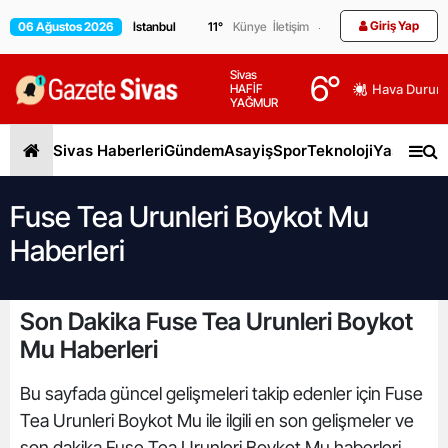
Giriş Yap
06 Ağustos 2026
11
°
Künye
İletişim
Sivas
6
°
HAFİF
Hava Durum
YAĞMUR
Sivas Haberleri
Gündem
Asayiş
Spor
Teknoloji
Yaşam
Gen
Fuse Tea Urunleri Boykot Mu
Haberleri
Son Dakika Fuse Tea Urunleri Boykot
Mu Haberleri
Bu sayfada güncel gelişmeleri takip edenler için Fuse
Tea Urunleri Boykot Mu ile ilgili en son gelişmeler ve
son dakika Fuse Tea Urunleri Boykot Mu haberleri