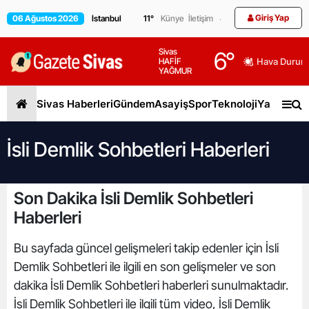
Giriş Yap
06 Ağustos 2026
11
°
Künye
İletişim
Sivas
6
°
HAFİF
Hava Durum
YAĞMUR
Sivas Haberleri
Gündem
Asayiş
Spor
Teknoloji
Yaşam
Gen
İsli Demlik Sohbetleri Haberleri
Son Dakika İsli Demlik Sohbetleri
Haberleri
Bu sayfada güncel gelişmeleri takip edenler için İsli
Demlik Sohbetleri ile ilgili en son gelişmeler ve son
dakika İsli Demlik Sohbetleri haberleri sunulmaktadır.
İsli Demlik Sohbetleri ile ilgili tüm video, İsli Demlik